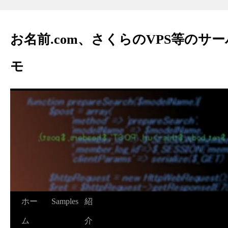
お名前.com、さくらのVPS等のサ
モ
ホー
Samples
紹
ム
介