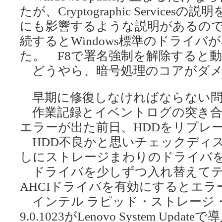
たが、Cryptographic Servic
にも影響するような説明があるの
続するとWindows標準のドライ
た。 F8で署名強制を解除すると
どうやら、暗号処理のコアがダメ
早期に修復しなければならない問
作業記録とイベントログの突き合
エラーが出た前日、HDDをリプレ
HDD不良かと思いチェックディ
しにストレージまわりのドライバ
ドライバを少しずつ入れ替えてテスト
AHCIドライバを有効にするとエ
インテル ラピッド・ストレージ・
9.​0.​1023がLenovo System 