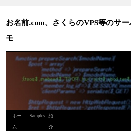
お名前.com、さくらのVPS等のサ
モ
ホー
Samples
紹
ム
介