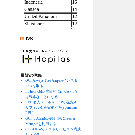
JVN
最近の投稿
OCI:Always Free Ampereインスタ
ンスを取る
Python:joblib 盲目的にn_jobs=-1で
は残念なことになる
RBL:個人メールサーバで迷惑メー
ルフィルタを実施する(Spamhaus
RBL)
GCP：Alembic接続情報にSecret
Managerを利用する
Cloud Runでテストサービスを構成
したメモ