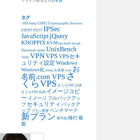
ドメイン取るなら
お名前
タグ
-583
btmp
CAPI2
Cryptographic Services
IPSec
ESENT
ID257
JavaScript
jQuery
KNOPPIX
KVM
last
lastb
mysql
UnixBench
Openswan
qemu
VPN
VPS
VPSセキ
virtio
ュリティ設定
Windows
お
Windows化
wtmp
お名前.com
さ
名前.com VPS
くらVPS
さくらVPS 2GB
イメージコピ
さくらVPS 4GB
ー
イメージ フルバックアッ
セキュリティ
プ
バックア
ップ
ベンチマーク
プラン変更
新プラン
移行
複
暗号化
製