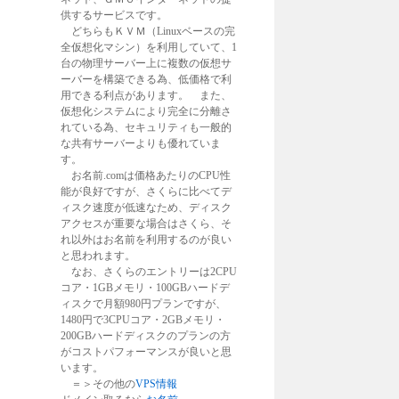
供するサービスです。
どちらもＫＶＭ（Linuxベースの完
全仮想化マシン）を利用していて、1
台の物理サーバー上に複数の仮想サ
ーバーを構築できる為、低価格で利
用できる利点があります。 また、
仮想化システムにより完全に分離さ
れている為、セキュリティも一般的
な共有サーバーよりも優れていま
す。
お名前.comは価格あたりのCPU性
能が良好ですが、さくらに比べてデ
ィスク速度が低速なため、ディスク
アクセスが重要な場合はさくら、そ
れ以外はお名前を利用するのが良い
と思われます。
なお、さくらのエントリーは2CPU
コア・1GBメモリ・100GBハードデ
ィスクで月額980円プランですが、
1480円で3CPUコア・2GBメモリ・
200GBハードディスクのプランの方
がコストパフォーマンスが良いと思
います。
＝＞その他の
VPS情報