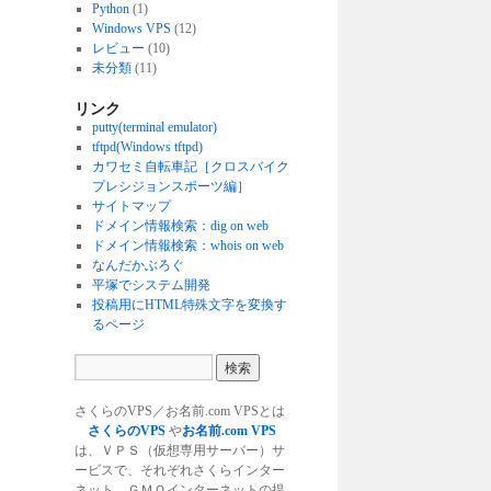
Python
(1)
Windows VPS
(12)
レビュー
(10)
未分類
(11)
リンク
putty(terminal emulator)
tftpd(Windows tftpd)
カワセミ自転車記［クロスバイク
プレシジョンスポーツ編］
サイトマップ
ドメイン情報検索：dig on web
ドメイン情報検索：whois on web
なんだかぶろぐ
平塚でシステム開発
投稿用にHTML特殊文字を変換す
るページ
さくらのVPS／お名前.com VPSとは
さくらのVPS
や
お名前.com VPS
は、ＶＰＳ（仮想専用サーバー）サ
ービスで、それぞれさくらインター
ネット、ＧＭＯインターネットの提