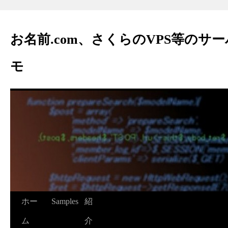
お名前.com、さくらのVPS等のサ
モ
ホー
Samples
紹
ム
介