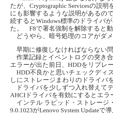
たが、Cryptographic Servic
にも影響するような説明があるの
続するとWindows標準のドライ
た。 F8で署名強制を解除すると
どうやら、暗号処理のコアがダメ
早期に修復しなければならない問
作業記録とイベントログの突き合
エラーが出た前日、HDDをリプレ
HDD不良かと思いチェックディ
しにストレージまわりのドライバ
ドライバを少しずつ入れ替えてテスト
AHCIドライバを有効にするとエ
インテル ラピッド・ストレージ・
9.​0.​1023がLenovo System 