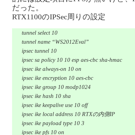
だった。
RTX1100のIPSec周りの設定
tunnel select 10
tunnel name “WS2012Eval”
ipsec tunnel 10
ipsec sa policy 10 10 esp aes-cbc sha-hmac
ipsec ike always-on 10 on
ipsec ike encryption 10 aes-cbc
ipsec ike group 10 modp1024
ipsec ike hash 10 sha
ipsec ike keepalive use 10 off
ipsec ike local address 10 RTXの内側IP
ipsec ike payload type 10 3
ipsec ike pfs 10 on