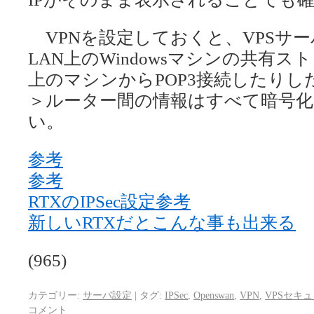
VPNを設定しておくと、VPSサーバ
LAN上のWindowsマシンの共有
上のマシンからPOP3接続したりし
＞ルーター間の情報はすべて暗号
い。
参考
参考
RTXのIPSec設定参考
新しいRTXだとこんな事も出来る
(965)
カテゴリー:
サーバ設定
|
タグ:
IPSec
,
Openswan
,
VPN
,
VPSセキ
コメント