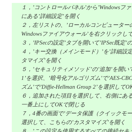
１，’コントロールパネル’から’Windows
にある’詳細設定’を開く
２，左リストの、’ローカルコンピューター
Windowsファイアウォール’を右クリックし
３，’IPSecの設定’タブを開いて’IPSec既定
４，’キー交換（メインモード）’を’詳細設
タマイズ’を開く
５，’セキュリティメソッド’の’追加’を開いて
1’を選択、’暗号化アルゴリズム’で’AES-CB
ズム’で’Diffie-Hellman Group 2’を選択し
６，追加された項目を選択して、右側にあ
一番上にしてOKで閉じる
７，4番の画面で’データ保護（クイックモー
選択して、こちらの’カスタマイズ’を開く
８，’この設定を使用するすべての接続セキ