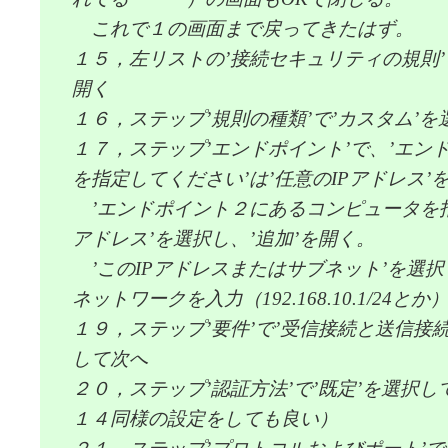
これで１の画面まで戻ってきたはず。
１５，左リストの’接続セキュリティの規則’
開く
１６，ステップ’規則の種類’で’カスタム’
１７，ステップ’エンドポイント’で、’エン
を指定してください’は’任意のIPアドレス’
’エンドポイント２にあるコンピュータを指定
アドレス’を選択し、’追加’を開く。
’このIPアドレスまたはサブネット’を選択
ネットワークを入力（192.168.10.1/24
１９，ステップ’要件’で’受信接続と送信接
して次へ
２０，ステップ’認証方法’で’既定’を選択
１４同様の設定をしても良い）