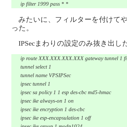
ip filter 1999 pass * *
みたいに、フィルターを付けてや
った。
IPSecまわりの設定のみ抜き出し
ip route XXX.XXX.XXX.XXX gateway tunnel 1 fi
tunnel select 1
tunnel name VPSIPSec
ipsec tunnel 1
ipsec sa policy 1 1 esp des-cbc md5-hmac
ipsec ike always-on 1 on
ipsec ike encryption 1 des-cbc
ipsec ike esp-encapsulation 1 off
ipsec ike group 1 modp1024