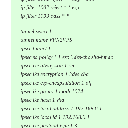
ip filter 1002 reject * * esp
ip filter 1999 pass * *
tunnel select 1
tunnel name VPN2VPS
ipsec tunnel 1
ipsec sa policy 1 1 esp 3des-cbc sha-hmac
ipsec ike always-on 1 on
ipsec ike encryption 1 3des-cbc
ipsec ike esp-encapsulation 1 off
ipsec ike group 1 modp1024
ipsec ike hash 1 sha
ipsec ike local address 1 192.168.0.1
ipsec ike local id 1 192.168.0.1
ipsec ike payload type 1 3