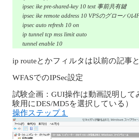
ipsec ike pre-shared-key 10 text 事前共有鍵
ipsec ike remote address 10 VPSのグローバルI
ipsec auto refresh 10 on
ip tunnel tcp mss limit auto
tunnel enable 10
ip routeとかフィルタは以前の記事
WFASでのIPSec設定
試験企画：GUI操作は動画説明し
験用にDES/MD5を選択している）
操作ステップ１