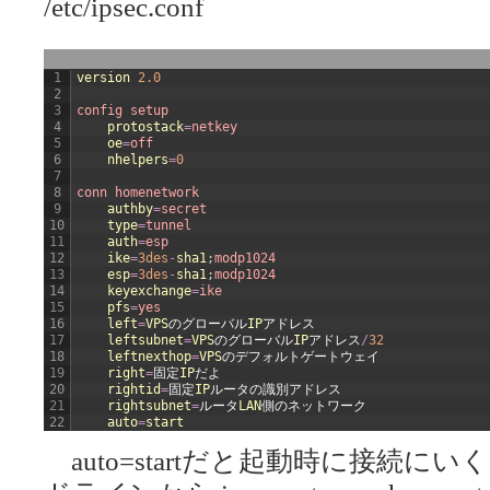
/etc/ipsec.conf
1
version
2.0
2
3
config 
setup
4
protostack
=
netkey
5
oe
=
off
6
nhelpers
=
0
7
8
conn 
homenetwork
9
authby
=
secret
10
type
=
tunnel
11
auth
=
esp
12
ike
=
3des
-
sha1
;
modp1024
13
esp
=
3des
-
sha1
;
modp1024
14
keyexchange
=
ike
15
pfs
=
yes
16
left
=
VPS
のグローバル
IP
アドレス
17
leftsubnet
=
VPS
のグローバル
IP
アドレス
/
32
18
leftnexthop
=
VPS
のデフォルトゲートウェイ
19
right
=
固定
IP
だよ
20
rightid
=
固定
IP
ルータの識別アドレス
21
rightsubnet
=
ルータ
LAN
側のネットワーク
22
auto
=
start
auto=startだと起動時に接続に