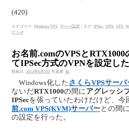
(420)
カテゴリー:
Windows VPS
,
サーバ設定
|
タグ:
IPSec
,
VPN
,
VPS
,
W
どうぞ
お名前.comのVPSとRTX100
てIPSec方式のVPNを設定し
投稿日:
2012年6月1日
作成者:
鮎
Windows化した
さくらVPSサーバ
ないだ
RTX1000
の間に
アグレッシ
IPSec
を張っていたわけだけど、今
前.com VPS(KVM)サーバー
との間に
の設定を行った。