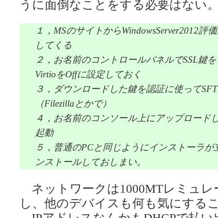
うに面倒なことをする必要はない
１，MSのサイトからWindowsServer201
してくる
２，お名前のコントロールパネルでSSL鍵
VirtioをOffに設定しておく
３，ダウンロードした鍵を認証に使ってSFT
（Filezillaとかで）
４，お名前のコンソール上にアップロードし
起動
５，普通のPCと同じようにインストーラが
ンストールしておしまい。
ネットワークは1000MTレミュ
し、他のデバイスも何も気にする
IPアドレスなんかもDHCPで払