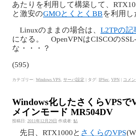
あたりを利用して構築して、RTX100
と激安の
GMOとくとくBB
を利用し
Linuxのままの場合は、
L2TPの記
になる。 OpenVPNはCISCOのS
な・・・？
(595)
カテゴリー:
Windows VPS
,
サーバ設定
|
タグ:
IPSec
,
VPN
|
コメン
Windows化したさくらVPSでV
メインモード MR504DV
投稿日:
2011年12月29日
作成者:
鮎
先日、RTX1000と
さくらのVPS
(