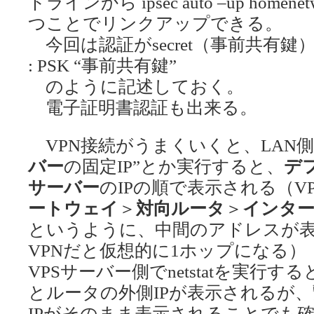
ドラインから ipsec auto –up ho
つことでリンクアップできる。
今回は認証がsecret（事前共有鍵）なので、/
: PSK “事前共有鍵”
のように記述しておく。
電子証明書認証も出来る。
VPN接続がうまくいくと、LAN側のPCで
バー
の固定IP”とか実行すると、
デ
サーバー
のIPの順で表示される（V
ートウェイ
＞
対向ルータ
＞
インタ
というように、中間のアドレスが
VPNだと仮想的に1ホップになる）
VPSサーバー側でnetstatを実行
とルータの外側IPが表示されるが、
IPがそのまま表示されることでも