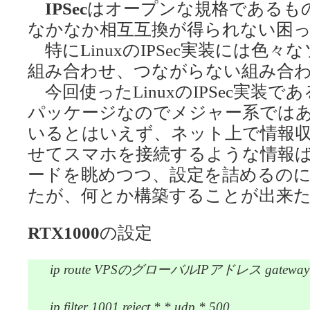
IPSec
はオープンな規格であるも
なかなか相互互換が得られない困
特にLinuxのIPSec実装には色
組み合わせ、つながらない組み合
今回使ったLinuxのIPSec実装であ
パッケージなのでメジャー系では
いるとはいえず、ネット上で情報収
せてスマホを接続するような情報
ードを眺めつつ、設定を詰めるのに
たが、何とか構築することが出来
RTX1000
の設定
ip route VPSのグローバルIPアドレス gateway tunne
ip filter 1001 reject * * udp * 500