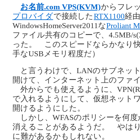
お名前.com VPS(KVM)
からフレ
プロバイダ
で接続した
RTX1100
経由
WindowsHomeServer2011な
Proliant 
ファイル共有のコピーで、4.5MB/s(
った。 このスピードならかなり
手なUSBメモリ程度だ）
と言うわけで、LANのサブネットに
開けて、インターネット上のファ
外からでも使えるように、VPN(RRAS
で入れるようにして、仮想ネット
開けるようにした。
しかし、WFASのポリシーを何度
消えることがあるようだ。 やは
に難があるかもしれない。