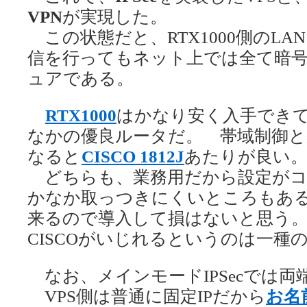
VPN
が実現した。
この状態だと、RTX1000側のLA
信を行ってもネット上では全て暗
ュアである。
RTX1000
はかなり安く入手でき
なかの優良ルータだ。 帯域制御と
なると
CISCO 1812J
あたりが良い
どちらも、業務用だから設定がコ
かなか取っつきにくいところもあ
来るので導入して損はないと思う
CISCOがいじれるというのは一種
なお、メインモードIPSecでは両
VPS側は普通に固定IPだから
お名前