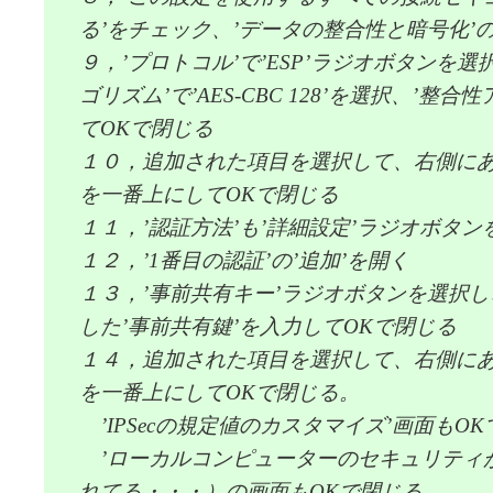
る’をチェック、’データの整合性と暗号化’の
９，’プロトコル’で’ESP’ラジオボタンを選
ゴリズム’で’AES-CBC 128’を選択、’整合
てOKで閉じる
１０，追加された項目を選択して、右側に
を一番上にしてOKで閉じる
１１，’認証方法’も’詳細設定’ラジオボタン
１２，’1番目の認証’の’追加’を開く
１３，’事前共有キー’ラジオボタンを選択し
した’事前共有鍵’を入力してOKで閉じる
１４，追加された項目を選択して、右側に
を一番上にしてOKで閉じる。
’IPSecの規定値のカスタマイズ’画面もO
’ローカルコンピューターのセキュリティが強
れてる・・・）の画面もOKで閉じる。