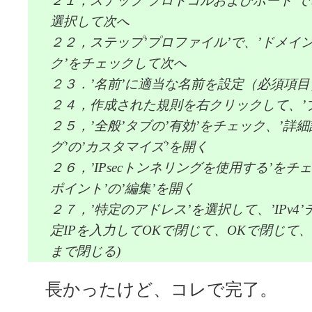
２１，ステップ’プロトコルおよびポート’で、
選択して次へ
２２，ステップ’プロファイル’で、’ドメイン
ク’をチェックして次へ
２３．’名前’に適当な名前を設定（必須項目
２４，作成された規則を右クリックして、’
２５，’全般’タブの’有効’をチェック、’詳細設
グ’の’カスタマイズ’を開く
２６，’IPsecトンネリングを使用する’を
ポイント’の’編集’を開く
２７，’特定のアドレス’を選択して、’IPv4
定IPを入力してOKで閉じて、OKで閉じて
まで閉じる)
長かったけど、コレで完了。