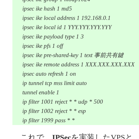
ipsec ike hash 1 md5
ipsec ike local address 1 192.168.0.1
ipsec ike local id 1 YYY.YYY.YYY.YYY
ipsec ike payload type 1 3
ipsec ike pfs 1 off
ipsec ike pre-shared-key 1 text 事前共有鍵
ipsec ike remote address 1 XXX.XXX.XXX.XXX
ipsec auto refresh 1 on
ip tunnel tcp mss limit auto
tunnel enable 1
ip filter 1001 reject * * udp * 500
ip filter 1002 reject * * esp
ip filter 1999 pass * *
これで、
IPSec
を実装したVPSと、