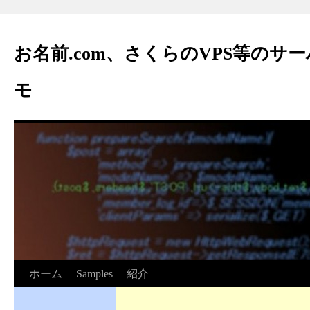
お名前.com、さくらのVPS等のサ
モ
ホーム
Samples
紹介