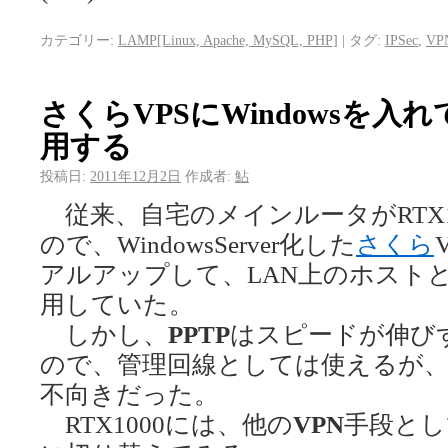
カテゴリー:
LAMP[Linux, Apache, MySQL, PHP]
|
タグ:
IPSec
,
VP
さくらVPSにWindowsを入
用する
投稿日:
2011年12月2日
作成者:
鮎
従来、自宅のメインルータがRTX10
ので、WindowsServer化した
さくら
アルアップして、LAN上のホスト
用していた。
しかし、
PPTP
はスピードが伸びず
ので、管理回線としては使えるが
不向きだった。
RTX1000には、他の
VPN
手段とし