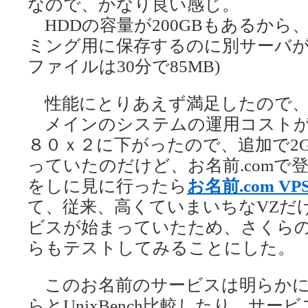
なので、かなり良い感じ。
HDDの容量が200GBもあるから
ミング用に保存するのに別サーバがいら
ファイルは30分で85MB)
性能にとりあえず満足したので、
メインのシステムの運用コストが
８０ｘ２に下がったので、追加で2
っていたのだけど、お名前.comで
をしに見に行ったら
お名前.com VP
て、従来、高くていまいちなVZだ
ビスが始まっていたため、さくら
らもテストしてみることにした。
このお名前のサービスは明らかに
らとUnixBench比較したり、サ