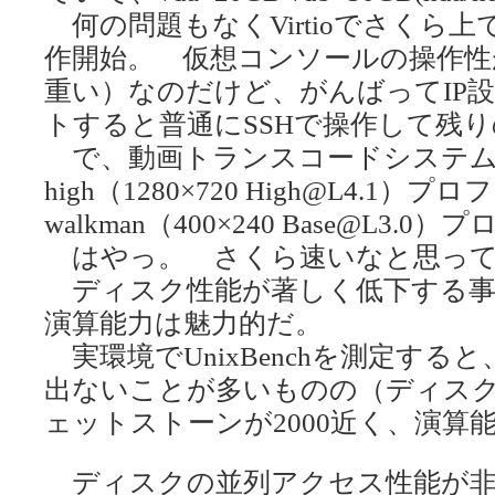
何の問題もなくVirtioでさくら
作開始。 仮想コンソールの操作
重い）なのだけど、がんばってIP
トすると普通にSSHで操作して残
で、動画トランスコードシステム
high（1280×720 High@L4.1）プ
walkman（400×240 Base@L3.0
はやっ。 さくら速いなと思って
ディスク性能が著しく低下する事
演算能力は魅力的だ。
実環境でUnixBenchを測定すると
出ないことが多いものの（ディス
ェットストーンが2000近く、演算
ディスクの並列アクセス性能が非