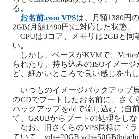
る。
お名前.com VPS
は、月額1380
2GB(月額1480円)に対応した状態。
CPUは3コア、メモリは2GBと同等
い。
しかし、ベースがKVMで、Virtio
られたり、持ち込みのISOイメー
ど、細かいところで良い感じを出
いつものイメージバックアップ展開
のCDでブートしたお名前に、さく
バックアップをddで流し込む（自
で、GRUBからブートの処理をし
なお、旧さくらのVPS同様にドラ
ていて、vda=20GB vdb=50GB(h