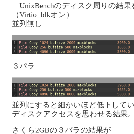
UnixBenchのディスク周りの結
（Virtio_blkオン）
並列無し
1
File 
Copy
1024
bufsize
2000
maxblocks
3960.0
2
File 
Copy
256
bufsize
500
maxblocks
1655.0
3
File 
Copy
4096
bufsize
8000
maxblocks
5800.0
３パラ
1
File 
Copy
1024
bufsize
2000
maxblocks
3960.0
2
File 
Copy
256
bufsize
500
maxblocks
1655.0
3
File 
Copy
4096
bufsize
8000
maxblocks
5800.0
並列にすると細かいほど低下して
ディスクアクセスを思わせる結果
さくら2GBの３パラの結果が