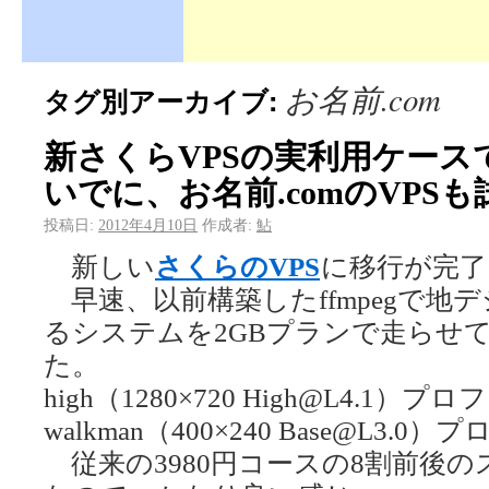
お名前.com
タグ別アーカイブ:
新さくらVPSの実利用ケース
いでに、お名前.comのVPS
投稿日:
2012年4月10日
作成者:
鮎
新しい
さくらのVPS
に移行が完了
早速、以前構築したffmpegで地
るシステムを2GBプランで走らせ
た。
high（1280×720 High@L4.1）プ
walkman（400×240 Base@L3.0
従来の3980円コースの8割前後の