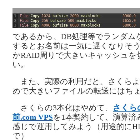
1
File 
Copy
1024
bufsize
2000
maxblocks
3960.0
2
File 
Copy
256
bufsize
500
maxblocks
1655.0
3
File 
Copy
4096
bufsize
8000
maxblocks
5800.0
であるから、DB処理等でランダム
するとお名前は一気に遅くなりそう
かRAID周りで大きいキャッシュ
い。
また、実際の利用だと、さくらよ
めで大きいファイルの転送にはち
さくらの3本化はやめて、
さくらの
前.com VPS
を1本契約して、演算済
感じで運用してみよう（用途的にH
で）