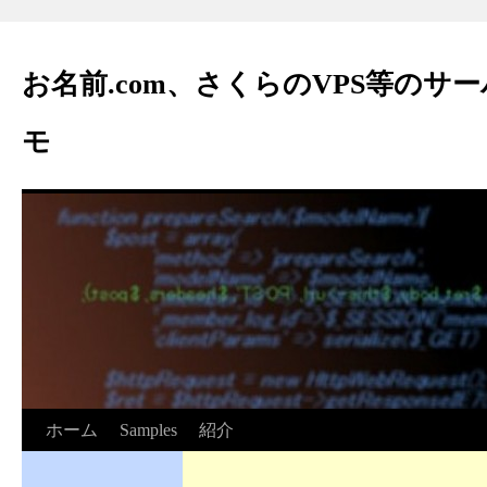
お名前.com、さくらのVPS等のサ
モ
ホーム
Samples
紹介