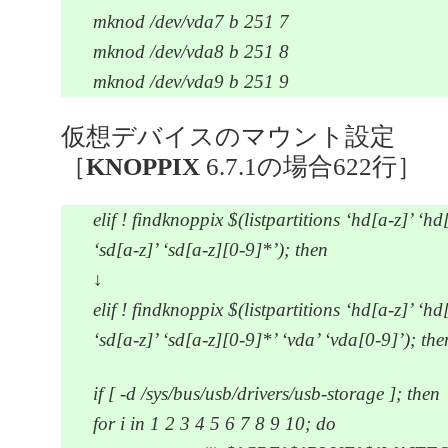
mknod /dev/vda7 b 251 7
mknod /dev/vda8 b 251 8
mknod /dev/vda9 b 251 9
仮想デバイスのマウント設定
［
KNOPPIX
6.7.1の場合622行］
elif ! findknoppix $(listpartitions ‘hd[a-z]’ ‘h
‘sd[a-z]’ ‘sd[a-z][0-9]*’); then
↓
elif ! findknoppix $(listpartitions ‘hd[a-z]’ ‘h
‘sd[a-z]’ ‘sd[a-z][0-9]*’ ‘vda’ ‘vda[0-9]’); the
if [ -d /sys/bus/usb/drivers/usb-storage ]; then
for i in 1 2 3 4 5 6 7 8 9 10; do