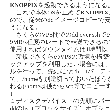
KNOPPIX
を起動できるようになる
これで本体OSを止めて
KNOPPIX
ので、従来のddイメージコピーで
うになる。
さくらのVPS間でのdd over ss
9MB/s程度のレートで転送できるの
使用すればダウンタイムは1時間以
新規でさくらのVPSの環境を構築
ックアップを利用したい場合には
ルを行って、先頭に/と/bootパー
で、/homeを別途切っておいたほ
れる(/homeは後からscp等でコピー
↓
１ディスクデバイス上の先頭にパ
ddのbs（ブロックサイズ）オプショ