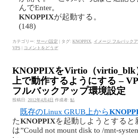
んでEnter。
KNOPPIX
が起動する。
(148)
カテゴリー:
サーバ設定
|
タグ:
KNOPPIX
,
イメージ フルバック
VPS
|
コメントをどうぞ
KNOPPIXをVirtio（virti
上で動作するようにする – V
フルバックアップ環境設定
投稿日:
2012年4月4日
作成者:
鮎
既存のLinux GRUB上から
KNOPP
た
KNOPPIX
を起動しようとすると
は”Could not mount disk to /m