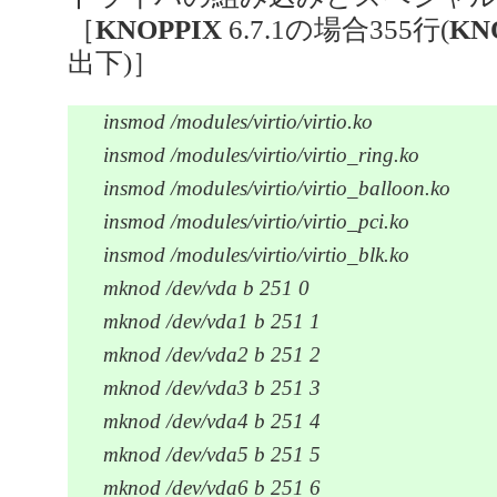
［
KNOPPIX
6.7.1の場合355行(
KN
出下)］
insmod /modules/virtio/virtio.ko
insmod /modules/virtio/virtio_ring.ko
insmod /modules/virtio/virtio_balloon.ko
insmod /modules/virtio/virtio_pci.ko
insmod /modules/virtio/virtio_blk.ko
mknod /dev/vda b 251 0
mknod /dev/vda1 b 251 1
mknod /dev/vda2 b 251 2
mknod /dev/vda3 b 251 3
mknod /dev/vda4 b 251 4
mknod /dev/vda5 b 251 5
mknod /dev/vda6 b 251 6