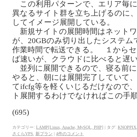
この利用パターンで、エリア毎に
異なるサイト群を立ち上げるのに
してイメージ展開している。
新規サイトの展開時間はネットワ
が、20GBのみ切り出したシステ
作業時間で転送できる。 １から
ば速いが、クラウドに比べると遅
並列に展開できるので、寝る前に
やると、朝には展開完了していて、
てifcfg等を軽くいじるだけなの
ト展開するわけでなければこの手
(695)
カテゴリー:
LAMP[Linux, Apache, MySQL, PHP]
|
タグ:
KNOPPIX
さくらVPS
,
新プラン
|
4件のコメント