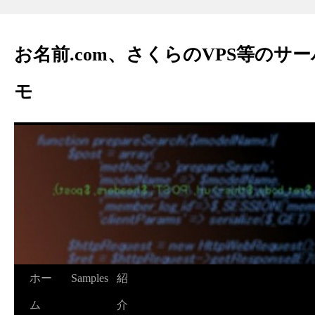
お名前.com、さくらのVPS等のサ
モ
ホー
Samples
紹
ム
介