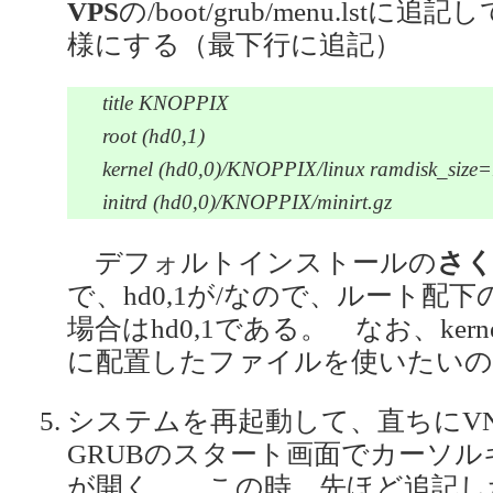
VPS
の/boot/grub/menu.lstに追記
様にする（最下行に追記）
title KNOPPIX
root (hd0,1)
kernel (hd0,0)/KNOPPIX/linux ramdisk_size=1
initrd (hd0,0)/KNOPPIX/minirt.gz
デフォルトインストールの
さく
で、hd0,1が/なので、ルート配下
場合はhd0,1である。 なお、kernelとi
に配置したファイルを使いたいので
システムを再起動して、直ちにV
GRUBのスタート画面でカーソ
が開く。 この時、先ほど追記した