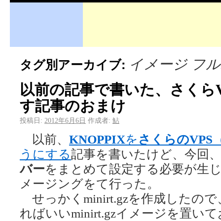
イメージ フ
タグ別アーカイブ:
以前の記事で書いた、さくらVP
す記事のおまけ
投稿日:
2012年6月6日
作成者:
鮎
以前、
KNOPPIX
を
さくらのVPS
うにする
記事を書いたけど、今回
バー
をまとめて設定する必要が生
メージングをて行った。
せっかくminirt.gzを作成した
ればいいminirt.gzイメージを置い