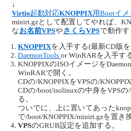
↓
Virtio
起動対応
KNOPPIX
用Bootイ
minirt.gzとして配置してやれば、KN
な
お名前VPS
や
さくらVPS
で動作す
KNOPPIX
を入手する(最新CD版を
DaemonTools
or WinRARを入手す
KNOPPIXのISOイメージをDaem
WinRARで開く。
CDの/KNOPPIXをVPSの/KNO
CDの/boot/isolinuxの中身をVPS
る。
ついでに、上に置いてあったknoppix_
で/boot/KNOPPIX/minirt.gzを
VPS
のGRUB設定を追加する。