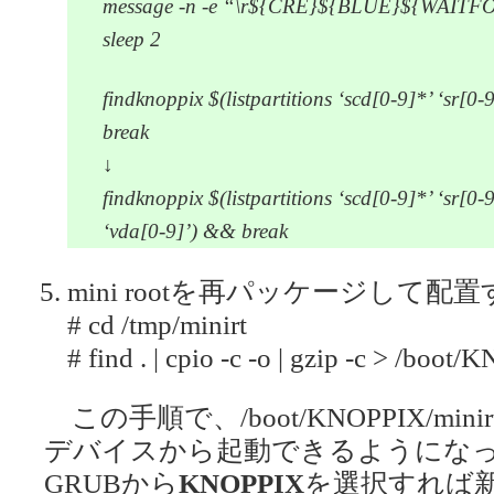
message -n -e “\r${CRE}${BLUE}${WAI
sleep 2
findknoppix $(listpartitions ‘scd[0-9]*’ ‘sr[0-
break
↓
findknoppix $(listpartitions ‘scd[0-9]*’ ‘sr[0-9
‘vda[0-9]’) && break
mini rootを再パッケージして配
# cd /tmp/minirt
# find . | cpio -c -o | gzip -c > /boot
この手順で、/boot/KNOPPIX/minirt
デバイスから起動できるようにな
GRUBから
KNOPPIX
を選択すれば新