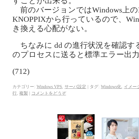
すことが出来る。
前のバージョンではWindows上
KNOPPIXから行っているので、Wi
き換える心配がない。
ちなみに dd の進行状況を確認する場合に
のプロセスに送ると標準エラー出
(712)
カテゴリー:
Windows VPS
,
サーバ設定
|
タグ:
Windows化
,
イメー
行
,
複製
|
コメントをどうぞ