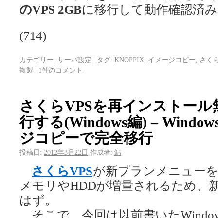
のVPS 2GB
に移行して動作確認済み
(714)
カテゴリー:
サーバ設定
|
タグ:
KNOPPIX
,
イメージコピー
,
さくら
複製
|
1件のコメント
さくらVPSを再インストー
行する(Windows編) – Win
ジコピーで完全移行
投稿日:
2012年3月22日
作成者:
鮎
さくらVPS
が新プランメニューを
メモリやHDDが増量されるため、
はず。
そこで、今回は以前書いたWindo