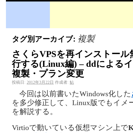
複製
タグ別アーカイブ:
さくらVPSを再インストー
行する(Linux編) – ddに
複製・プラン変更
投稿日:
2012年3月22日
作成者:
鮎
今回は以前書いたWindows化した
を多少修正して、Linux版でもイ
を解説する。
Virtioで動いている仮想マシン上で