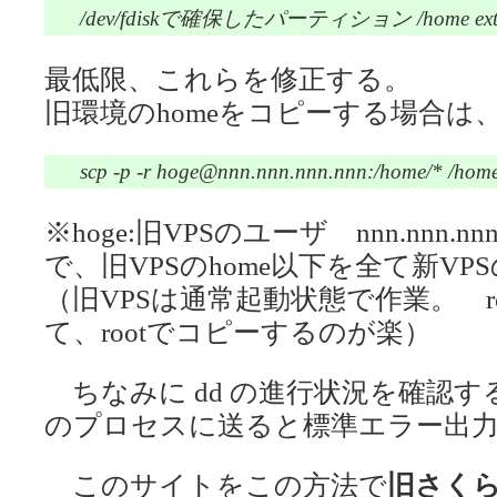
/dev/fdiskで確保したパーティション /home ext3 d
最低限、これらを修正する。
旧環境のhomeをコピーする場合は
scp -p -r hoge@nnn.nnn.nnn.nnn:/home/* /hom
※hoge:旧VPSのユーザ nnn.nnn.nnn
で、旧VPSのhome以下を全て新VP
（旧VPSは通常起動状態で作業。 ro
て、rootでコピーするのが楽）
ちなみに dd の進行状況を確認する場合に
のプロセスに送ると標準エラー出
このサイトをこの方法で
旧さくらの