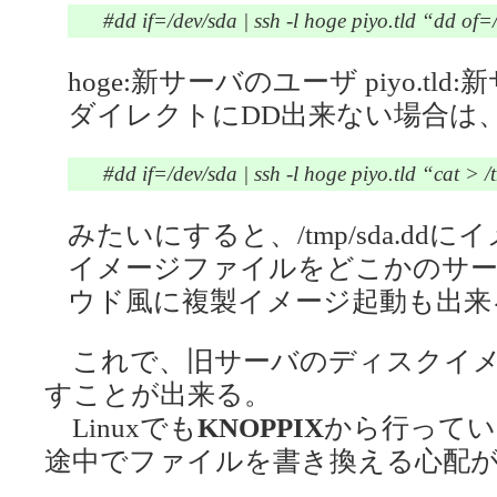
#dd if=/dev/sda | ssh -l hoge piyo.tld “dd of=
hoge:新サーバのユーザ piyo.tl
ダイレクトにDD出来ない場合は
#dd if=/dev/sda | ssh -l hoge piyo.tld “cat > 
みたいにすると、/tmp/sda.d
イメージファイルをどこかのサ
ウド風に複製イメージ起動も出来
これで、旧サーバのディスクイメ
すことが出来る。
Linuxでも
KNOPPIX
から行ってい
途中でファイルを書き換える心配