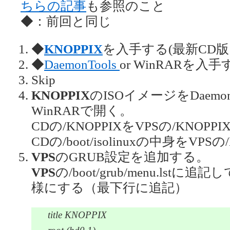
ちらの記事
も参照のこと
◆：前回と同じ
◆
KNOPPIX
を入手する(最新CD版
◆
DaemonTools
or WinRARを入手
Skip
KNOPPIX
のISOイメージをDaemo
WinRARで開く。
CDの/KNOPPIXをVPSの/KNO
CDの/boot/isolinuxの中身をVP
VPS
のGRUB設定を追加する。
VPS
の/boot/grub/menu.lst
様にする（最下行に追記）
title KNOPPIX