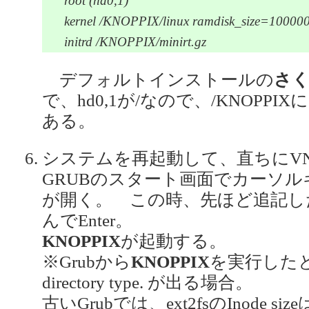
root (hd0,1)
kernel /KNOPPIX/linux ramdisk_size=100000 i
initrd /KNOPPIX/minirt.gz
デフォルトインストールの
さく
で、hd0,1が/なので、/KNOPPI
ある。
システムを再起動して、直ちにV
GRUBのスタート画面でカーソ
が開く。 この時、先ほど追記し
んでEnter。
KNOPPIX
が起動する。
※Grubから
KNOPPIX
を実行したとき Er
directory type. が出る場合。
古いGrubでは、ext2fsのInode 