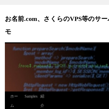
お名前.com、さくらのVPS等のサ
モ
ホー
Samples
紹
ム
介