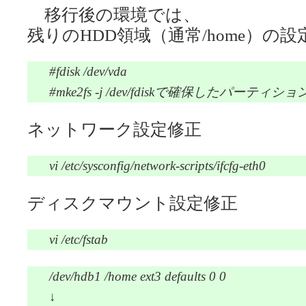
移行後の環境では、
残りのHDD領域（通常/home）の設
#fdisk /dev/vda
#mke2fs -j /dev/fdiskで確保したパーティショ
ネットワーク設定修正
vi /etc/sysconfig/network-scripts/ifcfg-eth0
ディスクマウント設定修正
vi /etc/fstab
/dev/hdb1 /home ext3 defaults 0 0
↓