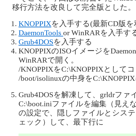
移行方法を改良して完全版とした。
KNOPPIX
を入手する(最新CD版を
DaemonTools
or WinRARを入手す
Grub4DOS
を入手する
KNOPPIXのISOイメージをDaem
WinRARで開く。
/KNOPPIXをC:\KNOPPIXとし
/boot/isolinuxの中身をC:\KNO
Grub4DOSを解凍して、grldr
C:\boot.iniファイルを編集
の設定で、隠しファイルとシステ
ェック）して、最下行に