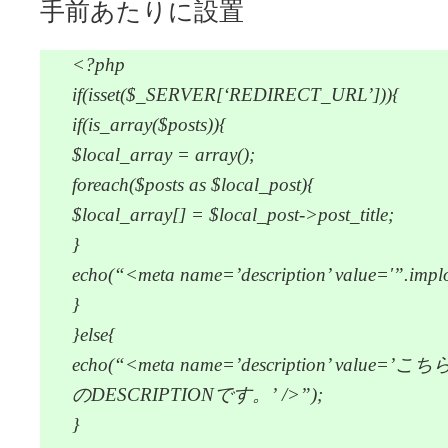
手前あたりに設置
<?php
if(isset($_SERVER[‘REDIRECT_URL’])){
if(is_array($posts)){
$local_array = array();
foreach($posts as $local_post){
$local_array[] = $local_post->post_title;
}
echo(“<meta name=’description’ value='”.implod
}
}else{
echo(“<meta name=’description’ valu
のDESCRIPTIONです。’ />”);
}