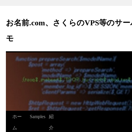
お名前.com、さくらのVPS等のサ
モ
ホー
Samples
紹
ム
介