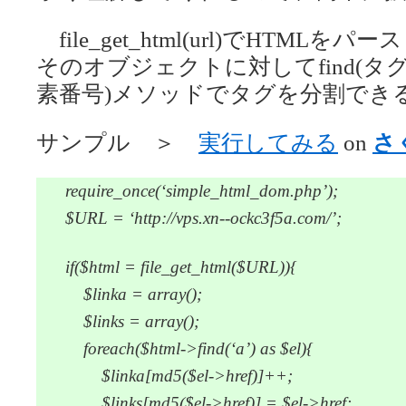
file_get_html(url)でHTM
そのオブジェクトに対してfind(タグ名)
素番号)メソッドでタグを分割でき
サンプル ＞
実行してみる
on
さ
require_once(‘simple_html_dom.php’);
$URL = ‘http://vps.xn--ockc3f5a.com/’;
if($html = file_get_html($URL)){
$linka = array();
$links = array();
foreach($html->find(‘a’) as $el){
$linka[md5($el->href)]++;
$links[md5($el->href)] = $el->href;