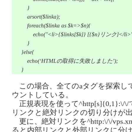
}
arsort($linka);
foreach($linka as $k=>$n){
echo("<li>{$links[$k]} [{$n}リンク]</li>"
}
}else{
echo(‘HTMLの取得に失敗しました’);
}
この場合、全てのaタグを探索して、
ウントしている。
正規表現を使って^http[s]{0,1}:
リンクと絶対リンクの切り分けが
更に、絶対リンクを^http:\/\/vps.xn-
ると内部リンクと外部リンクに分