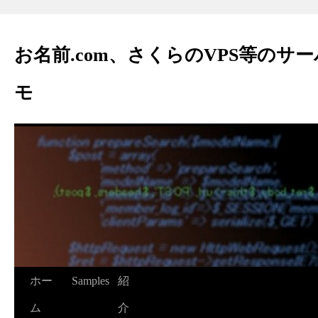
お名前.com、さくらのVPS等のサ
モ
ホー
Samples
紹
ム
介