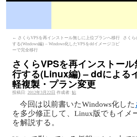
←
さくらVPSを再インストール無しに上位プランへ移行
さくら
する(Windows編) – Windows化したVPSをddイメージコピ
ーで完全移行
さくらVPSを再インストー
行する(Linux編) – ddに
軽複製・プラン変更
投稿日:
2012年3月22日
作成者:
鮎
今回は以前書いたWindows化した
を多少修正して、Linux版でもイ
を解説する。