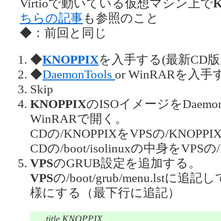
Virtioで動いている仮想マシン上で
ちらの記事
も参照のこと
◆：前回と同じ
◆
KNOPPIX
を入手する(最新CD版
◆
DaemonTools
or WinRARを入手
Skip
KNOPPIX
のISOイメージをDaemo
WinRARで開く。
CDの/KNOPPIXをVPSの/KNO
CDの/boot/isolinuxの中身をVP
VPS
のGRUB設定を追加する。
VPS
の/boot/grub/menu.lst
様にする（最下行に追記）
title KNOPPIX