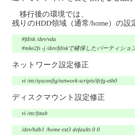
移行後の環境では、
残りのHDD領域（通常/home）の設
#fdisk /dev/vda
#mke2fs -j /dev/fdiskで確保したパーティショ
ネットワーク設定修正
vi /etc/sysconfig/network-scripts/ifcfg-eth0
ディスクマウント設定修正
vi /etc/fstab
/dev/hdb1 /home ext3 defaults 0 0