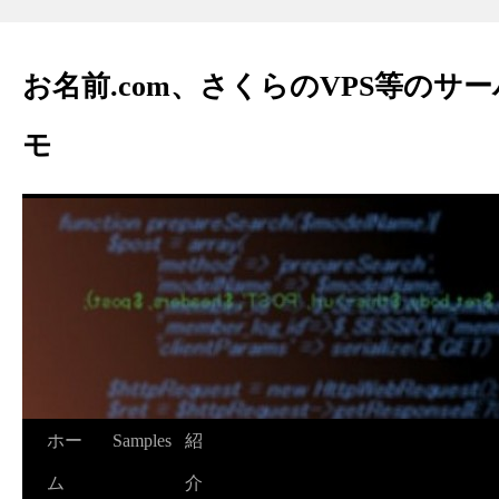
お名前.com、さくらのVPS等のサ
モ
ホー
Samples
紹
ム
介