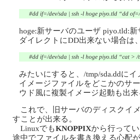
#dd if=/dev/sda | ssh -l hoge piyo.tld “dd of=
hoge:新サーバのユーザ piyo.tl
ダイレクトにDD出来ない場合は
#dd if=/dev/sda | ssh -l hoge piyo.tld “cat > 
みたいにすると、/tmp/sda.d
イメージファイルをどこかのサ
ウド風に複製イメージ起動も出来
これで、旧サーバのディスクイメ
すことが出来る。
Linuxでも
KNOPPIX
から行ってい
途中でファイルを書き換える心配