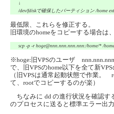
↓
/dev/fdiskで確保したパーティション /home ext3 d
最低限、これらを修正する。
旧環境のhomeをコピーする場合は
scp -p -r hoge@nnn.nnn.nnn.nnn:/home/* /hom
※hoge:旧VPSのユーザ nnn.nnn.nnn
で、旧VPSのhome以下を全て新VP
（旧VPSは通常起動状態で作業。 ro
て、rootでコピーするのが楽）
ちなみに dd の進行状況を確認する場合に
のプロセスに送ると標準エラー出