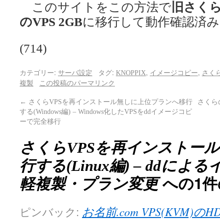
このサイトをこの方法で
旧さくらの
のVPS 2GB
に移行して動作確認済み
(714)
カテゴリー:
タグ:
,
,
サーバ設定
KNOPPIX
イメージコピー
さくら
複製
この投稿のパーマリンク
←
さくらVPSを再インストール無しに上位プランへ移行
さくら
する(Windows編) – Windows化したVPSをddイメージコピ
ーで完全移行
さくらVPSを再インストー
行する(Linux編) – dd
への1件
軽複製・プラン変更
ピンバック:
お名前.com VPS(KVM)