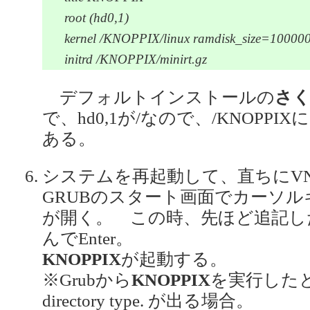
root (hd0,1)
kernel /KNOPPIX/linux ramdisk_size=100000 i
initrd /KNOPPIX/minirt.gz
デフォルトインストールの
さく
で、hd0,1が/なので、/KNOPPI
ある。
システムを再起動して、直ちにV
GRUBのスタート画面でカーソ
が開く。 この時、先ほど追記し
んでEnter。
KNOPPIX
が起動する。
※Grubから
KNOPPIX
を実行したとき Er
directory type. が出る場合。