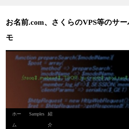
お名前.com、さくらのVPS等のサ
モ
ホー
Samples
紹
ム
介