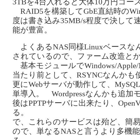
3TBを4台入れると大体10万円コー
RAID5を構築してGbE直結時のWi
度は書き込み35MB/s程度で決し
能が豊富。
よくあるNAS同様Linuxベースな
されているので、ファーム改造と
基本モジュールでWindows/Appl
当たり前として、RSYNCなんかも
更にWebサーバが動作して、MyS
単導入。 Wordpressなんかも追
後はPPTPサーバに出来たり、Ope
る。
で、これらのサービスは殆ど、簡易
ので、単なるNASと言うより多機