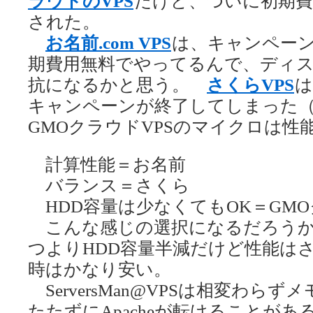
ラウドのVPS
だけど、ついに初期費
された。
お名前.com VPS
は、キャンペー
期費用無料でやってるんで、ディ
抗になるかと思う。
さくらVPS
は
キャンペーンが終了してしまった（
GMOクラウドVPSのマイクロは性
計算性能＝お名前
バランス＝さくら
HDD容量は少なくてもOK＝GM
こんな感じの選択になるだろうか
つよりHDD容量半減だけど性能は
時はかなり安い。
ServersMan@VPSは相変わら
たたずにApacheが転けることが