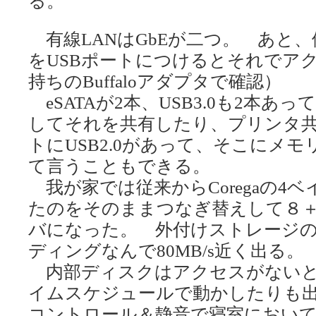
る。
有線LANはGbEが二つ。 あと、
をUSBポートにつけるとそれでア
持ちのBuffaloアダプタで確認）
eSATAが2本、USB3.0も2本
してそれを共有したり、プリンタ
トにUSB2.0があって、そこにメ
て言うこともできる。
我が家では従来からCoregaの4
たのをそのままつなぎ替えして８
バになった。 外付けストレージの
ディングなんで80MB/s近く出る。
内部ディスクはアクセスがないと
イムスケジュールで動かしたりも
コントロール＆静音で寝室におい