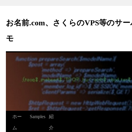
お名前.com、さくらのVPS等のサ
モ
ホー
Samples
紹
ム
介