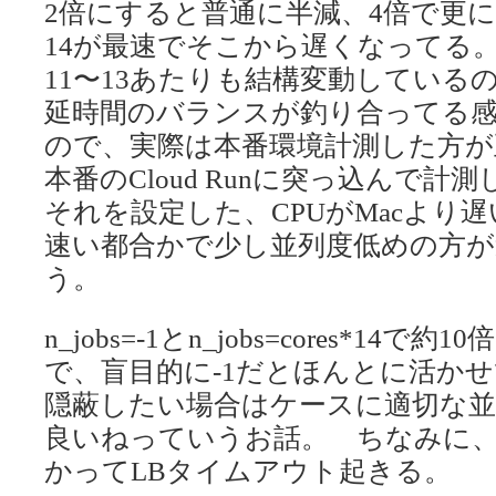
2倍にすると普通に半減、4倍で更
14が最速でそこから遅くなってる
11〜13あたりも結構変動している
延時間のバランスが釣り合ってる感
ので、実際は本番環境計測した方が
本番のCloud Runに突っ込んで計
それを設定した、CPUがMacより遅
速い都合かで少し並列度低めの方
う。
n_jobs=-1とn_jobs=cores*1
で、盲目的に-1だとほんとに活か
隠蔽したい場合はケースに適切な
良いねっていうお話。 ちなみに、
かってLBタイムアウト起きる。