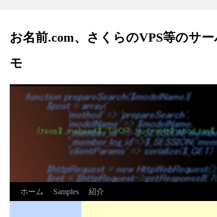
お名前.com、さくらのVPS等のサ
モ
ホーム
Samples
紹介