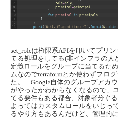
7
role
=
role
,
8
principal
=
principal
,
9
)
10
for
principal 
in
principals
11
]
12
)
13
print
(
"N:{}, Elapsed time: {}"
.
format
(
N
,
datet
set_roleは権限系APIを叩いて
てる処理をしてる(非インフラの人
定義ロールをグループに当てるため
ムなのでterraformとか使わずプ
た。 Google自体のグループア
がやったかわからなくなるので、
てる要件もある都合、対象者分ぐる
よってはカスタムロールをいじっ
るやり方もあるんだけど、管理的