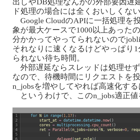
出しやDB処理なんかの外部要因遅
ド処理の場合には全くおいしくな
Google CloudのAPIに一括
象が最大ケースで1000以上あっ
分かかってやってられないのでjobl
それなりに速くなるけどやっぱり1
られない待ち時間。
外部遅延ならスレッドは処理せず
なので、待機時間にリクエストを
n_jobsを増やしてやれば高速化す
というわけで、このn_jobs適正
1
for
N
in
range
(
1
,
17
)
:
2
start_at
=
datetime
.
datetime
.
now
(
)
3
cores
=
multiprocessing
.
cpu_count
(
)
4
ret
=
Parallel
(
n_jobs
=
cores
*
N
,
verbose
=
0
,
requ
5
[
6
delayed
(
set_role
)
(