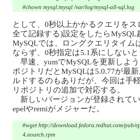
#chown mysql:mysql /var/log/mysql-all-sql.log
として、0秒以上かかるクエリをス
全て記録する)設定をしたらMySQ
MySQLでは、ロングクエリタイム
ならず、0秒指定は5.1系にしない
早速、yumでMySQLを更新しよ
ポジトリだとMySQLは5.0.77
ルドするのもありだが、今回は手軽
リポジトリの追加で対応する。
新しいバージョンが登録されてい
epelやremiがメジャーだ。
#wget http://download.fedora.redhat.com/pub/epe
4.noarch.rpm