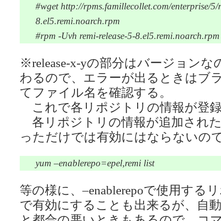
#wget http://rpms.famillecollet.com/enterprise/5/
8.el5.remi.noarch.rpm
#rpm -Uvh remi-release-5-8.el5.remi.noarch.rpm
※release-x-yの部分はバージ
わるので、エラーが出るときはブ
てファイル名を確認する。
これで各リポジトリの情報が登録
各リポジトリの情報が追加されただ
っただけでは有効にはならないの
yum –enablerepo=epel,remi list
等の様に、–enablerepoで使用
で有効にすることも出来るが、自
と都合の悪いときもあるので、コ