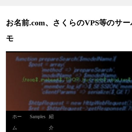
お名前.com、さくらのVPS等のサ
モ
ホー
Samples
紹
ム
介