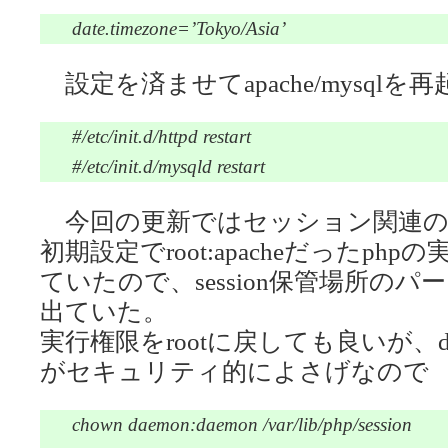
date.timezone=’Tokyo/Asia’
設定を済ませてapache/mysqlを再
#/etc/init.d/httpd restart
#/etc/init.d/mysqld restart
今回の更新ではセッション関連の
初期設定でroot:apacheだったphpの実
ていたので、session保管場所の
出ていた。
実行権限をrootに戻しても良いが、dae
がセキュリティ的によさげなので
chown daemon:daemon /var/lib/php/session