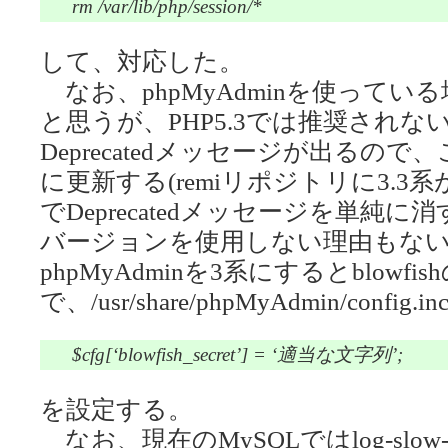
rm /var/lib/php/session/*
して、対応した。
なお、phpMyAdminを使っている
と思うが、PHP5.3では推奨され
Deprecatedメッセージが出るの
に更新する(remiリポジトリに3.3系
でDeprecatedメッセージを単純
バージョンを使用しない理由もない
phpMyAdminを3系にするとblow
で、/usr/share/phpMyAdmin/config.in
$cfg[‘blowfish_secret’] = ‘適当な文字列’;
を設定する。
なお、現在のMySQLではlog-slow