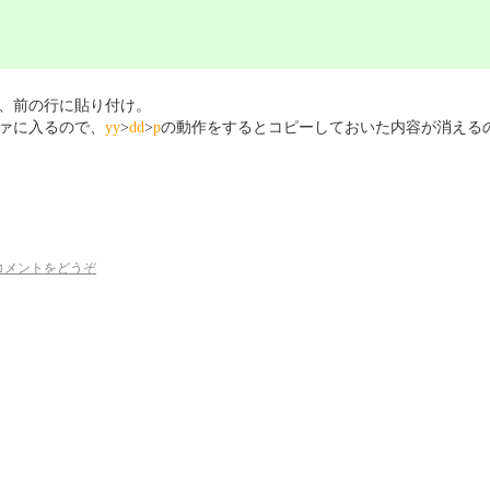
、前の行に貼り付け。
ファに入るので、
yy
>
dd
>
p
の動作をするとコピーしておいた内容が消える
コメントをどうぞ