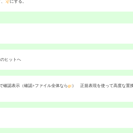
て、
:q!
にする。
前のヒットへ
で確認表示（確認+ファイル全体なら
gc
） 正規表現を使って高度な置