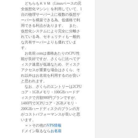
どちらもＫＶＭ（Linuxベースの完
全仮想化マシン）を利用していて、1
台の物理サーバー上に複数の仮想サ
ーバーを構築できる為、低価格で利
用できる利点があります。 また、
仮想化システムにより完全に分離さ
れている為、セキュリティも一般的
な共有サーバーよりも優れていま
す。
お名前.comは価格あたりのCPU性
能が良好ですが、さくらに比べてデ
ィスク速度が低速なため、ディスク
アクセスが重要な場合はさくら、そ
れ以外はお名前を利用するのが良い
と思われます。
なお、さくらのエントリーは2CPU
コア・1GBメモリ・100GBハードデ
ィスクで月額980円プランですが、
1480円で3CPUコア・2GBメモリ・
200GBハードディスクのプランの方
がコストパフォーマンスが良いと思
います。
＝＞その他の
VPS情報
ドメイン取るなら
お名前