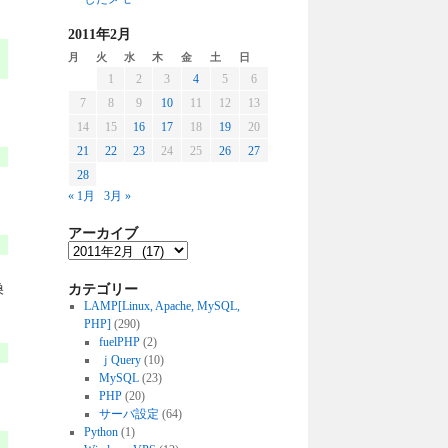
2011年2月
月
火
水
木
金
土
日
1
2
3
4
5
6
7
8
9
10
11
12
13
14
15
16
17
18
19
20
21
22
23
24
25
26
27
28
« 1月
3月 »
アーカイブ
カテゴリー
換
LAMP[Linux, Apache, MySQL,
PHP]
(290)
fuelPHP
(2)
ｊQuery
(10)
MySQL
(23)
PHP
(20)
サーバ設定
(64)
Python
(1)