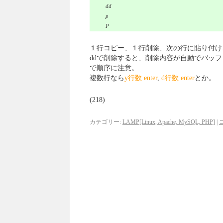
dd
p
P
１行コピー、１行削除、次の行に貼り付け
ddで削除すると、削除内容が自動でバッ
で順序に注意。
複数行なら
y行数 enter
,
d行数 enter
とか。
(218)
カテゴリー:
LAMP[Linux, Apache, MySQL, PHP]
|