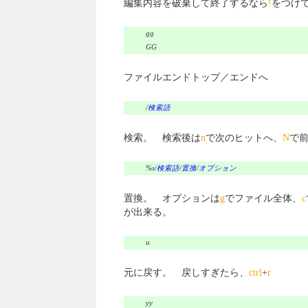
編集内容を破棄して終了するなら
!
をつけ
gg
GG
ファイルエンドトップ／エンドへ
/
検索語
検索。 検索後は
n
で次のヒットへ、
N
で
%s/
検索語
/
置換
/
オプション
置換。 オプションは
g
でファイル全体、
c
が出来る。
u
元に戻す。 戻しすぎたら、
ctrl
+
r
yy