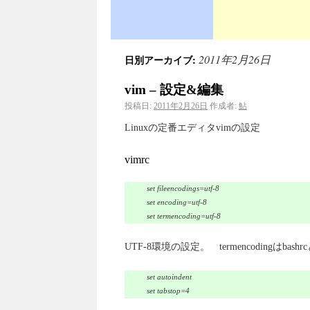
2011年2月26日
日別アーカイブ:
vim – 設定&編集
投稿日:
2011年2月26日
作成者:
鮎
Linuxの定番エディタvimの設定
vimrc
set fileencodings=utf-8
set encoding=utf-8
set termencoding=utf-8
UTF-8環境の設定。 termencodingはba
set autoindent
set tabstop=4