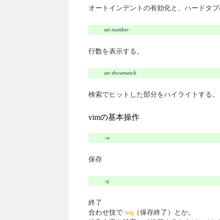
オートインデントの有効化と、ハードタブ
set number
行数を表示する。
set showmatch
検索でヒットした部分をハイライトする。
vimの基本操作
:w
保存
:q
終了
合わせ技で
:wq
（保存終了）とか。