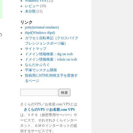
Windows VPS
(12)
レビュー
(10)
未分類
(11)
リンク
putty(terminal emulator)
tftpd(Windows tftpd)
の
カワセミ自転車記［クロスバイク
プレシジョンスポーツ編］
サイトマップ
ドメイン情報検索：dig on web
ドメイン情報検索：whois on web
なんだかぶろぐ
平塚でシステム開発
投稿用にHTML特殊文字を変換す
るページ
さくらのVPS／お名前.com VPSとは
さくらのVPS
や
お名前.com VPS
は、ＶＰＳ（仮想専用サーバー）サ
ービスで、それぞれさくらインター
ネット、ＧＭＯインターネットの提
供するサービスです。