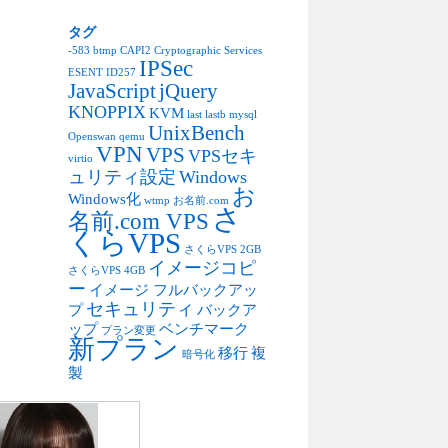
タグ
-583
btmp
CAPI2
Cryptographic Services
IPSec
ESENT
ID257
JavaScript
jQuery
KNOPPIX
KVM
last
lastb
mysql
UnixBench
Openswan
qemu
VPN
VPS
VPSセキ
virtio
ュリティ設定
Windows
お
Windows化
wtmp
お名前.com
さ
名前.com VPS
くらVPS
さくらVPS 2GB
イメージコピ
さくらVPS 4GB
ー
イメージ フルバックアッ
セキュリティ
プ
バックア
ップ
ベンチマーク
プラン変更
新プラン
移行
複
暗号化
製