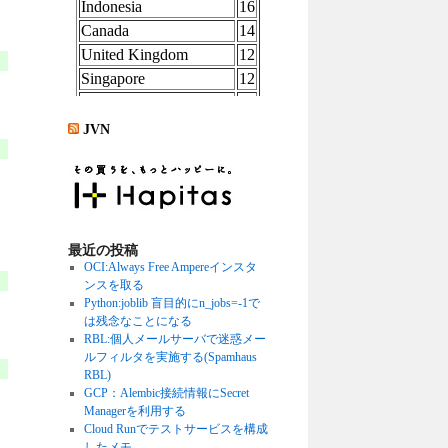
JVN
最近の投稿
OCI:Always Free Ampereインスタ
ンスを取る
Python:joblib 盲目的にn_jobs=-1で
は残念なことになる
RBL:個人メールサーバで迷惑メー
ルフィルタを実施する(Spamhaus
RBL)
GCP：Alembic接続情報にSecret
Managerを利用する
Cloud Runでテストサービスを構成
したメモ