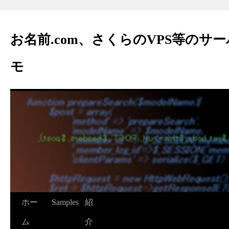
お名前.com、さくらのVPS等のサ
モ
ホー
Samples
紹
ム
介