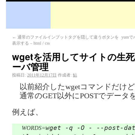
←
通常のファイルインプットタグを隠して違うボタンを
yum
表示する – html / css
wgetを活用してサイトの生死確
ーバ管理
投稿日:
2011年12月17日
作成者:
鮎
以前紹介したwgetコマンドだけ
通常のGET以外にPOSTでデータ
例えば、
wget -q -O - --post-da
WORDS=