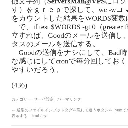
徴文字列（
ServersMan@VPS
にログ
す）をｇｒｅｐで探して、wc -w
をカウントした結果をWORDS変
で、if test $WORDS -gt 0（grea
立すれば、Goodのメールを送信し
タスのメールを送信する。
Goodの送信をナシにして、Bad
な感じにしてcronで毎分回してお
やすいだろう。
(436)
カテゴリー:
サーバ設定
パーマリンク
←
通常のファイルインプットタグを隠して違うボタンを
yum
表示する – html / css