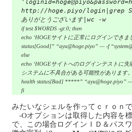
'loginid=hoge@piyo&password=
http://hoge.piyo/login|grep
ありがとうございます|wc -w
if test $WORDS -gt 0; then
echo ‘HOGEサイトに正常にログインできました。’|mai
status[Good]” “ayu@hoge.piyo” — -f “system
else
echo ‘HOGEサイトへのログインテストに
システムに不具合がある可能性があります。’|mail -s 
health status[Bad] *****” “ayu@hoge.piyo” —
fi
みたいなシェルを作ってｃｒｏｎ
-Oオプションは取得した内容を標準出力
で、この場合ログインＩＤ＆パス