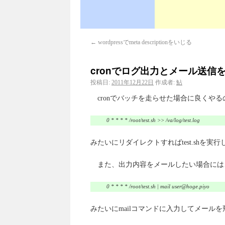
←
wordpressでmeta descriptionをいじる
cronでログ出力とメール送信を同
投稿日:
2011年12月22日
作成者:
鮎
cronでバッチを走らせた場合に良くや
0 * * * * /root/test.sh >> /va/log/test.log
みたいにリダイレクトすればtest.shを実行
また、出力内容をメールしたい場合には、
0 * * * * /root/test.sh | mail user@hoge.piyo
みたいにmailコマンドに入力してメールを