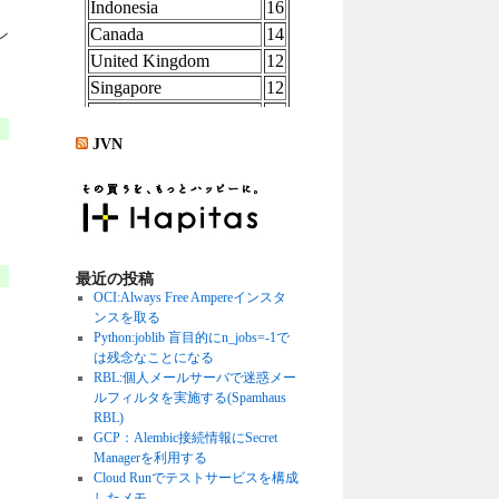
ン
JVN
最近の投稿
OCI:Always Free Ampereインスタ
ンスを取る
Python:joblib 盲目的にn_jobs=-1で
は残念なことになる
RBL:個人メールサーバで迷惑メー
ルフィルタを実施する(Spamhaus
RBL)
GCP：Alembic接続情報にSecret
Managerを利用する
Cloud Runでテストサービスを構成
したメモ