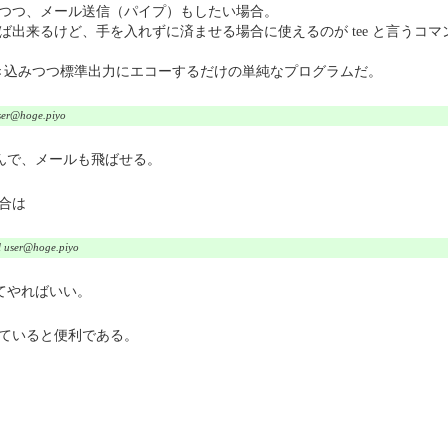
つつ、メール送信（パイプ）もしたい場合。
出来るけど、手を入れずに済ませる場合に使えるのが tee と言うコマ
書き込みつつ標準出力にエコーするだけの単純なプログラムだ。
 user@hoge.piyo
に書き込んで、メールも飛ばせる。
合は
ail user@hoge.piyo
けてやればいい。
ていると便利である。