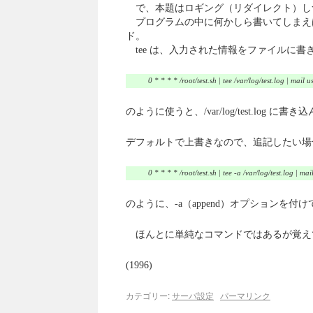
で、本題はロギング（リダイレクト）し
プログラムの中に何かしら書いてしまえば
ド。
tee は、入力された情報をファイルに
0 * * * * /root/test.sh | tee /var/log/test.log | mail
のように使うと、/var/log/test.log 
デフォルトで上書きなので、追記したい場
0 * * * * /root/test.sh | tee -a /var/log/test.log | m
のように、-a（append）オプションを付
ほんとに単純なコマンドではあるが覚え
(1996)
カテゴリー:
サーバ設定
パーマリンク