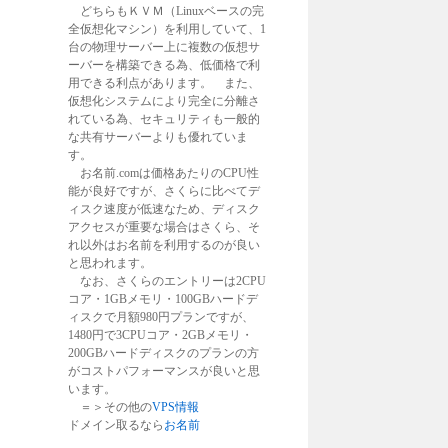
どちらもＫＶＭ（Linuxベースの完
全仮想化マシン）を利用していて、1
台の物理サーバー上に複数の仮想サ
ーバーを構築できる為、低価格で利
用できる利点があります。 また、
仮想化システムにより完全に分離さ
れている為、セキュリティも一般的
な共有サーバーよりも優れていま
す。
お名前.comは価格あたりのCPU性
能が良好ですが、さくらに比べてデ
ィスク速度が低速なため、ディスク
アクセスが重要な場合はさくら、そ
れ以外はお名前を利用するのが良い
と思われます。
なお、さくらのエントリーは2CPU
コア・1GBメモリ・100GBハードデ
ィスクで月額980円プランですが、
1480円で3CPUコア・2GBメモリ・
200GBハードディスクのプランの方
がコストパフォーマンスが良いと思
います。
＝＞その他の
VPS情報
ドメイン取るなら
お名前