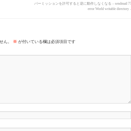
パーミッションを許可すると逆に動作しなくなる – sendmail 77
error World writable directory
せん。
※
が付いている欄は必須項目です