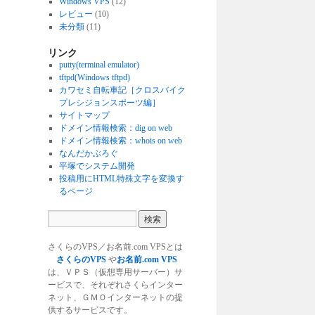
Windows VPS
(12)
レビュー
(10)
未分類
(11)
リンク
putty(terminal emulator)
tftpd(Windows tftpd)
カワセミ自転車記［クロスバイク
プレシジョンスポーツ編］
サイトマップ
ドメイン情報検索：dig on web
ドメイン情報検索：whois on web
なんだかぶろぐ
平塚でシステム開発
投稿用にHTML特殊文字を変換す
るページ
さくらのVPS／お名前.com VPSとは
さくらのVPS
や
お名前.com VPS
は、ＶＰＳ（仮想専用サーバー）サ
ービスで、それぞれさくらインター
ネット、ＧＭＯインターネットの提
供するサービスです。