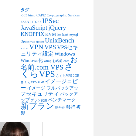
タグ
-583
btmp
CAPI2
Cryptographic Services
IPSec
ESENT
ID257
JavaScript
jQuery
KNOPPIX
KVM
last
lastb
mysql
UnixBench
Openswan
qemu
VPN
VPS
VPSセキ
virtio
ュリティ設定
Windows
お
Windows化
wtmp
お名前.com
さ
名前.com VPS
くらVPS
さくらVPS 2GB
イメージコピ
さくらVPS 4GB
ー
イメージ フルバックアッ
セキュリティ
プ
バックア
ップ
ベンチマーク
プラン変更
新プラン
移行
複
暗号化
製