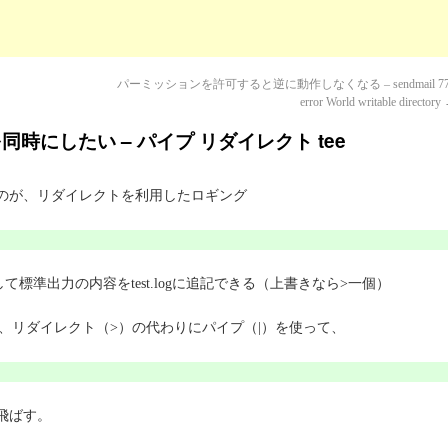
パーミッションを許可すると逆に動作しなくなる – sendmail 77
error World writable directory
時にしたい – パイプ リダイレクト tee
るのが、リダイレクトを利用したロギング
して標準出力の内容をtest.logに追記できる（上書きなら>一個）
リダイレクト（>）の代わりにパイプ（|）を使って、
飛ばす。