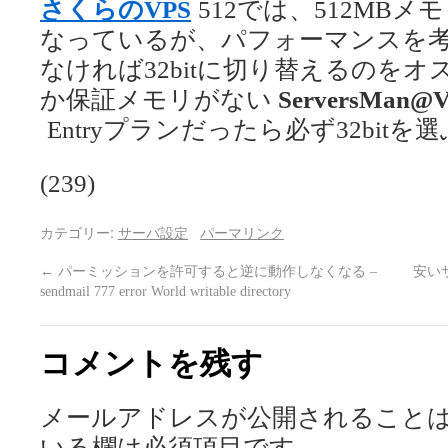
さくらのVPS
512では、512MBメモ
なっているが、パフォーマンスを考え
なければ32bitに切り替えるのをオ
か保証メモリがない
ServersMan@
Entryプランだったら必ず32bit
(239)
カテゴリー:
サーバ設定
パーマリンク
←
パーミッションを許可すると逆に動作しなくなる –
安い
sendmail 777 error World writable directory
コメントを残す
メールアドレスが公開されること
いる欄は必須項目です