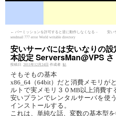
←
パーミッションを許可すると逆に動作しなくなる –
安い
sendmail 777 error World writable directory
安いサーバには安いなりの設定を
本設定 ServersMan@VPS 
投稿日:
2011年12月24日
作成者:
鮎
そもそもの基本
x86_64（64bit）だと消費メモリ
ルトで実メモリ３０MB以上消費す
安いプランでレンタルサーバを使う場合
インストールする。
これは、単純な話、変数の基本型を