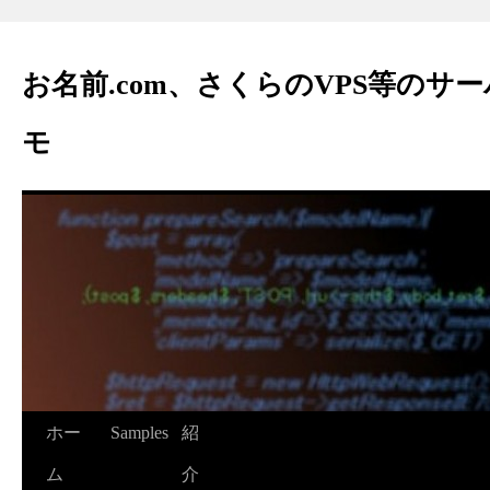
お名前.com、さくらのVPS等のサ
モ
ホー
Samples
紹
ム
介