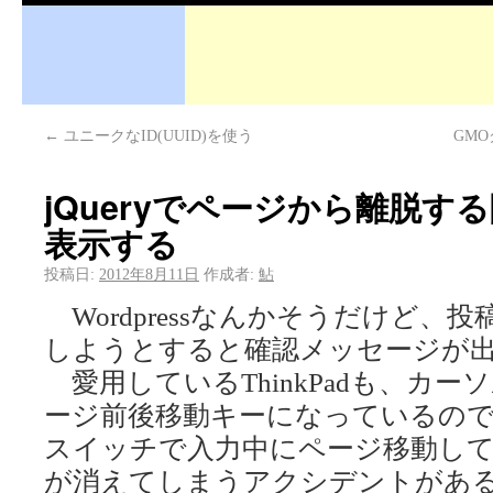
←
ユニークなID(UUID)を使う
GM
jQueryでページから離脱
表示する
投稿日:
2012年8月11日
作成者:
鮎
Wordpressなんかそうだけど、
しようとすると確認メッセージが
愛用しているThinkPadも、カ
ージ前後移動キーになっているの
スイッチで入力中にページ移動し
が消えてしまうアクシデントがあ