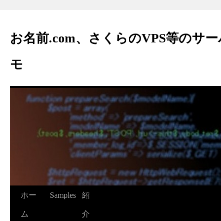
お名前.com、さくらのVPS等のサ
モ
ホー
Samples
紹
ム
介