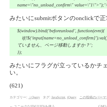
name=\"no_unload_confirm\" value=\"1\">");’
みたいにsubmitボタンのonclic
$(window).bind(‘beforeunload’, function(evnt){
if(!$(‘input[name=no_unload_confirm]’
ていません、ページ移動しますか？’;
});
みたいにフラグが立っているかチ
い。
(621)
カテゴリー:
タグ:
,
ｊQuery
JavaScript
jQuery
この投稿のパーマ
←
ユニークなID(UUID)を使う
GM