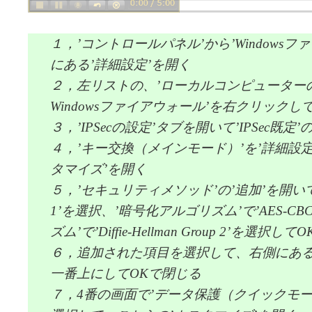
１，’コントロールパネル’から’Windows
にある’詳細設定’を開く
２，左リストの、’ローカルコンピューター
Windowsファイアウォール’を右クリックし
３，’IPSecの設定’タブを開いて’IPSec既定
４，’キー交換（メインモード）’を’詳細設
タマイズ’を開く
５，’セキュリティメソッド’の’追加’を開いて
1’を選択、’暗号化アルゴリズム’で’AES-CB
ズム’で’Diffie-Hellman Group 2’を選択し
６，追加された項目を選択して、右側にあ
一番上にしてOKで閉じる
７，4番の画面で’データ保護（クイックモー