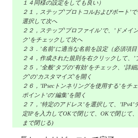
１４同様の設定をしても良い）
２１，ステップ’プロトコルおよびポート’で、
選択して次へ
２２，ステップ’プロファイル’で、’ドメイン
ク’をチェックして次へ
２３．’名前’に適当な名前を設定（必須項目
２４，作成された規則を右クリックして、’
２５，’全般’タブの’有効’をチェック、’詳細設
グ’の’カスタマイズ’を開く
２６，’IPsecトンネリングを使用する’を
ポイント’の’編集’を開く
２７，’特定のアドレス’を選択して、’IPv4
定IPを入力してOKで閉じて、OKで閉じて
まで閉じる)