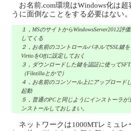
お名前.com環境はWindows化は
うに面倒なことをする必要はない
１，MSのサイトからWindowsServer201
してくる
２，お名前のコントロールパネルでSSL鍵
VirtioをOffに設定しておく
３，ダウンロードした鍵を認証に使ってSFT
（Filezillaとかで）
４，お名前のコンソール上にアップロードし
起動
５，普通のPCと同じようにインストーラが
ンストールしておしまい。
ネットワークは1000MTレミュ