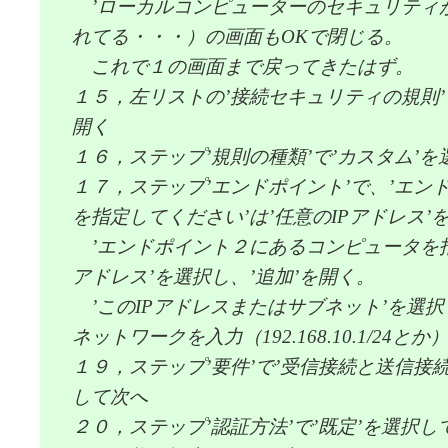
’ローカルコンピューターのセキュリティが強
れてる・・・）の画面もOKで閉じる。
これで１の画面まで戻ってきたはず。
１５，左リストの’接続セキュリティの規則’
開く
１６，ステップ’規則の種類’で’カスタム’
１７，ステップ’エンドポイント’で、’エン
を指定してください’は’任意のIPアドレス’
’エンドポイント２にあるコンピュータを指定
アドレス’を選択し、’追加’を開く。
’このIPアドレスまたはサブネット’を選択
ネットワークを入力（192.168.10.1/24
１９，ステップ’要件’で’受信接続と送信接
して次へ
２０，ステップ’認証方法’で’既定’を選択