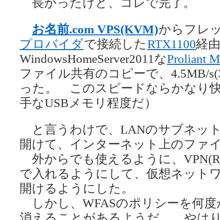
長かったけど、コレで完了。
お名前.com VPS(KVM)
からフレ
プロバイダ
で接続した
RTX1100
経由
WindowsHomeServer2011な
Proliant 
ファイル共有のコピーで、4.5MB/s(
った。 このスピードならかなり
手なUSBメモリ程度だ）
と言うわけで、LANのサブネットに
開けて、インターネット上のファ
外からでも使えるように、VPN(RRAS
で入れるようにして、仮想ネット
開けるようにした。
しかし、WFASのポリシーを何度
消えることがあるようだ。 やは