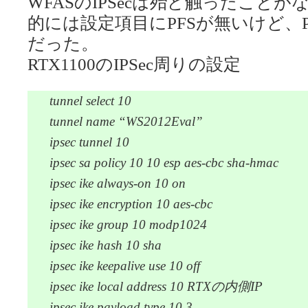
WFASのIPSecは殆ど触ったこと
的には設定項目にPFSが無いけど、
だった。
RTX1100のIPSec周りの設定
tunnel select 10
tunnel name “WS2012Eval”
ipsec tunnel 10
ipsec sa policy 10 10 esp aes-cbc sha-hmac
ipsec ike always-on 10 on
ipsec ike encryption 10 aes-cbc
ipsec ike group 10 modp1024
ipsec ike hash 10 sha
ipsec ike keepalive use 10 off
ipsec ike local address 10 RTXの内側IP
ipsec ike payload type 10 3