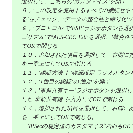
選択して、こちらの’カスタマイズ’を開く
８，’この設定を使用するすべての接続セキ
る’をチェック、’データの整合性と暗号化’の
９，’プロトコル’で’ESP’ラジオボタンを選
ゴリズム’で’AES-CBC 128’を選択、’整合
てOKで閉じる
１０，追加された項目を選択して、右側に
を一番上にしてOKで閉じる
１１，’認証方法’も’詳細設定’ラジオボタン
１２，’1番目の認証’の’追加’を開く
１３，’事前共有キー’ラジオボタンを選択し
した’事前共有鍵’を入力してOKで閉じる
１４，追加された項目を選択して、右側に
を一番上にしてOKで閉じる。
’IPSecの規定値のカスタマイズ’画面もO