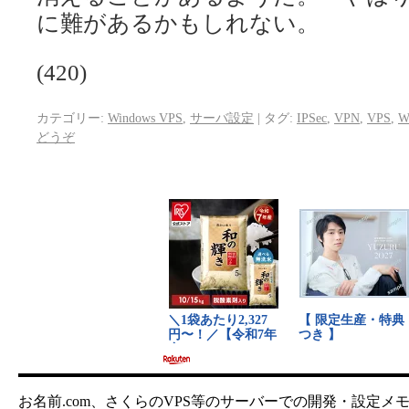
に難があるかもしれない。
(420)
カテゴリー:
Windows VPS
,
サーバ設定
|
タグ:
IPSec
,
VPN
,
VPS
,
W
どうぞ
お名前.com、さくらのVPS等のサーバーでの開発・設定メ