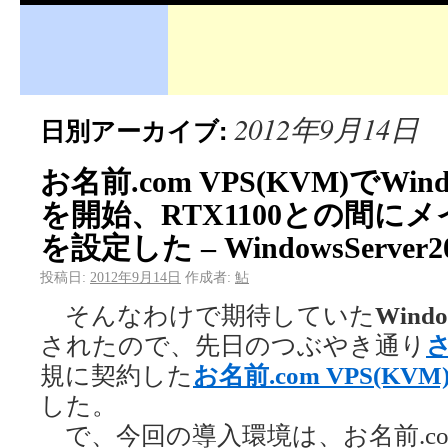
2012年9月14日
日別アーカイブ:
お名前.com VPS(KVM)でWindo
を開始、RTX1100との間にメイ
を設定した – WindowsServer2
投稿日:
2012年9月14日
作成者:
鮎
そんなわけで期待していた
Windo
されたので、先日のつぶやき通り
さ
規に契約した
お名前.com VPS(KVM
した。
で、今回の導入環境は、お名前.com V