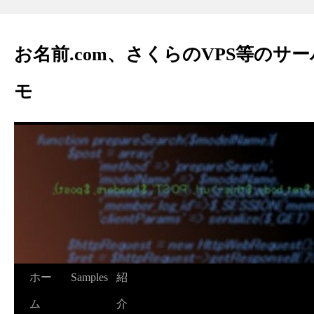
お名前.com、さくらのVPS等のサ
モ
ホー
Samples
紹
ム
介