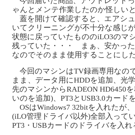
今回届いた商品、アウトレットっ
ゃんとメンテ作業したのか怪しい
蓋を開けて確認すると、エアシュ
いてクリーニングが不十分な感じが
状態に戻っていたもののiLO3の
残っていた・・・ まぁ、安かっ
なのでそのまま使用することにし
今回のマシンはTV録画専用なの
まま、データ用にHDDを追加、光学
先のマシンからRADEON HD645
いのを追加)、PT3とUSB3.0カー
OSはWindows7 32bitを入れ
(iLO管理ドライバ以外)全部入っ
PT3・USBカードのドライバを入