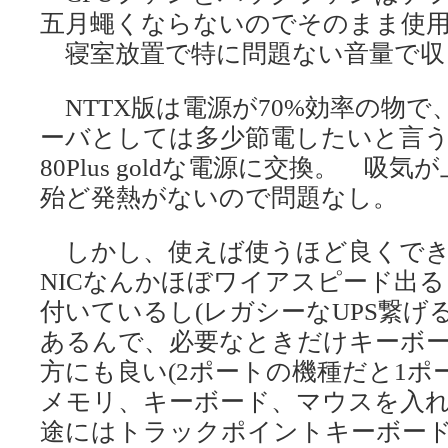
五月蠅くならないのでそのまま使
寝室放置で特に問題ない音量で収
NTTX版は電源が70%効率の物
ーバとしては多少節電したいと言う
80Plus goldな電源に交換。 
殆ど発熱がないので問題なし。
しかし、使えば使うほど良くでき
NICなんかほぼワイアスピード出るし
付いているし(レガシーなUPS繋げる
あるんで、必要なときだけキーボ
方にも良い(2ポートの機種だと1ポ
メモリ、キーボード、マウスを入
途にはトラックポイントキーボード