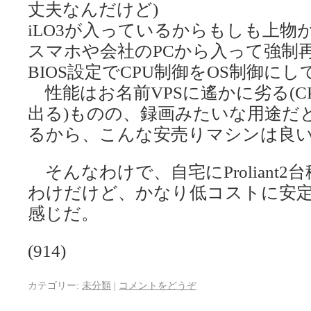
丈夫なんだけど)
iLO3が入っているからもしも上物
スマホや会社のPCから入って強制
BIOS設定でCPU制御をOS制御にし
性能はお名前VPSに遙かに劣る(C
出る)ものの、録画みたいな用途だ
るから、こんな安売りマシンは良
そんなわけで、自宅にProliant
わけだけど、かなり低コストに安
感じだ。
(914)
カテゴリー:
未分類
|
コメントをどうぞ