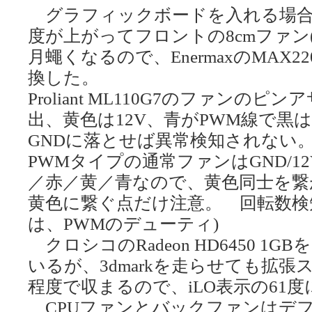
グラフィックボードを入れる場合
度が上がってフロントの8cmファン(i
月蠅くなるので、EnermaxのMAX22
換した。
Proliant ML110G7のファン
出、黄色は12V、青がPWM線で黒
GNDに落とせば異常検知されない
PWMタイプの通常ファンはGND/12V
／赤／黄／青なので、黄色同士を繋
黄色に繋ぐ点だけ注意。 回転数検知
は、PWMのデューティ)
クロシコのRadeon HD6450 
いるが、3dmarkを走らせても拡張
程度で収まるので、iLO表示の61
CPUファンとバックファンはデ