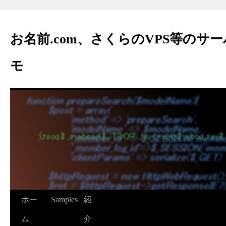
お名前.com、さくらのVPS等のサ
モ
ホー
Samples
紹
ム
介