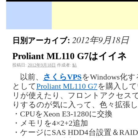
2012年9月18日
日別アーカイブ:
Proliant ML110 G7はイイネ
投稿日:
2012年9月18日
作成者:
鮎
以前、
さくらVPS
をWindows
として
Proliant ML110 G7
を購入して
リが使えたり、フロントアクセスで
りするのが気に入って、色々拡張し
・CPUをXeon E3-1280に交換
・メモリを4×2+2追加
・ケージにSAS HDD4台設置＆RA