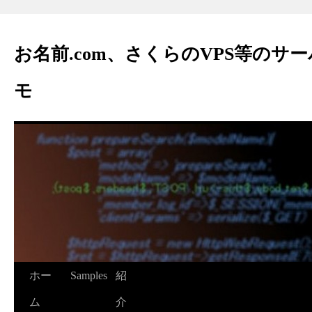
お名前.com、さくらのVPS等のサ
モ
ホー
Samples
紹
ム
介