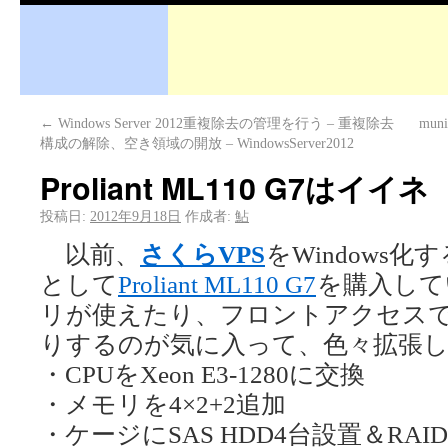
←
Windows Server 2012重複除去の管理を行う – 重複除去
mu
構成の解除、空き領域の開放 – WindowsServer2012
Proliant ML110 G7はイイネ
投稿日:
2012年9月18日
作成者:
鮎
以前、
さくらVPS
をWindows
として
Proliant ML110 G7
を購入して
リが使えたり、フロントアクセスで
りするのが気に入って、色々拡張し
・CPUをXeon E3-1280に交換
・メモリを4×2+2追加
・ケージにSAS HDD4台設置＆RA