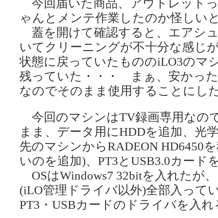
今回届いた商品、アウトレットっ
ゃんとメンテ作業したのか怪しい
蓋を開けて確認すると、エアシュ
いてクリーニングが不十分な感じが
状態に戻っていたもののiLO3の
残っていた・・・ まぁ、安かっ
なのでそのまま使用することにし
今回のマシンはTV録画専用なの
まま、データ用にHDDを追加、光学
先のマシンからRADEON HD645
いのを追加)、PT3とUSB3.0カー
OSはWindows7 32bitを入れ
(iLO管理ドライバ以外)全部入っ
PT3・USBカードのドライバを入