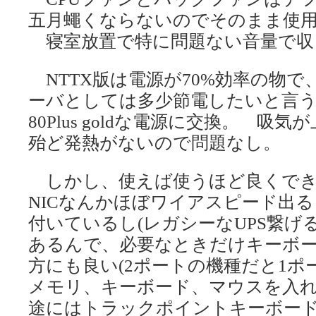
五月蠅くならないのでそのまま使
寝室放置で特に問題ない音量で収
NTTX版は電源が70%効率の物
ーバとしては多少節電したいと言う
80Plus goldな電源に交換。 
殆ど発熱がないので問題なし。
しかし、使えば使うほど良くでき
NICなんかほぼワイアスピード出るし
付いているし(レガシーなUPS繋げる
あるんで、必要なときだけキーボ
方にも良い(2ポートの機種だと1ポ
メモリ、キーボード、マウスを入
途にはトラックポイントキーボード