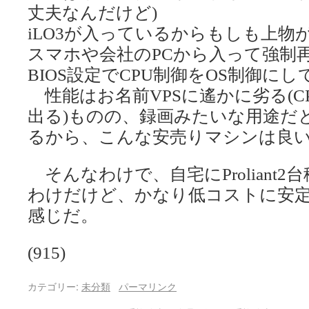
丈夫なんだけど)
iLO3が入っているからもしも上物
スマホや会社のPCから入って強制
BIOS設定でCPU制御をOS制御にし
性能はお名前VPSに遙かに劣る(C
出る)ものの、録画みたいな用途だ
るから、こんな安売りマシンは良
そんなわけで、自宅にProliant
わけだけど、かなり低コストに安
感じだ。
(915)
カテゴリー:
未分類
パーマリンク