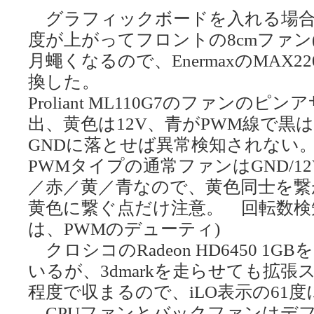
グラフィックボードを入れる場合
度が上がってフロントの8cmファン(i
月蠅くなるので、EnermaxのMAX22
換した。
Proliant ML110G7のファン
出、黄色は12V、青がPWM線で黒
GNDに落とせば異常検知されない
PWMタイプの通常ファンはGND/12V
／赤／黄／青なので、黄色同士を繋
黄色に繋ぐ点だけ注意。 回転数検知
は、PWMのデューティ)
クロシコのRadeon HD6450 
いるが、3dmarkを走らせても拡張
程度で収まるので、iLO表示の61
CPUファンとバックファンはデ