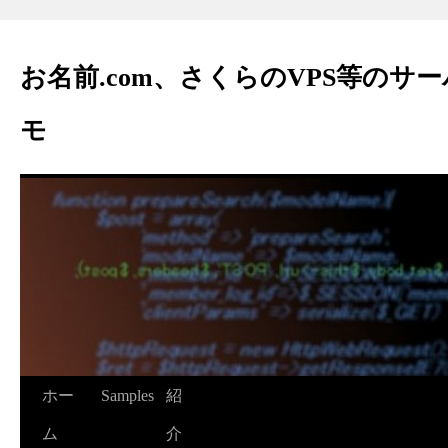
お名前.com、さくらのVPS等のサ
モ
ホー
Samples
紹
ム
介