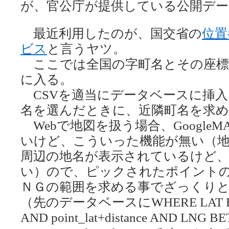
が、官公庁が提供している公開デー
最近利用したのが、国交省の
位置
ビス
と言うヤツ。
ここでは全国の字町名とその座標が
に入る。
CSVを適当にデータベースに挿
名を選んだときに、近隣町名を求
Webで地図を扱う場合、GoogleM
いけど、こういった機能が無い（
周辺の地名が表示されているけど
い）ので、ピックされたポイント
ＮＧの範囲を求める事でざっくり
（先のデータベースにWHERE LAT BETWEE
AND point_lat+distance AND LNG BE