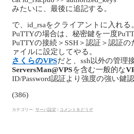
みたいに、最後に追記する。
で、id_rsaをクライアントに入れる
PuTTYの場合は、秘密鍵を一度PuT
PuTTYの接続＞SSH＞認証＞認
ァイルに設定してやる。
さくらのVPS
だと、ssh以外の管理
ServersMan
@VPS
を含む一般的な
V
ID/Password認証より強度の強
(386)
カテゴリー:
サーバ設定
|
コメントをどうぞ