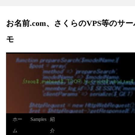
お名前.com、さくらのVPS等のサ
モ
ホー
Samples
紹
ム
介