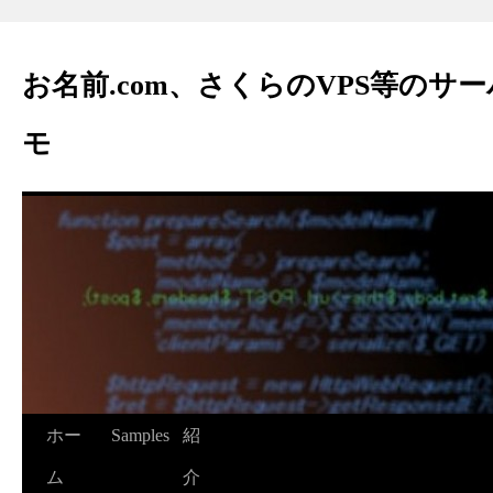
お名前.com、さくらのVPS等のサ
モ
ホー
Samples
紹
ム
介