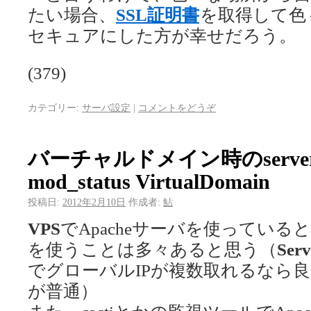
たい場合、
SSL証明書
を取得して色
セキュアにした方が幸せだろう。
(379)
カテゴリー:
サーバ設定
|
コメントをどうぞ
バーチャルドメイン時のserver-st
mod_status VirtualDomain
投稿日:
2012年2月10日
作成者:
鮎
VPS
でApacheサーバを使ってい
を使うことは多々あると思う（
Ser
でグローバルIPが複数取れるなら
が普通）