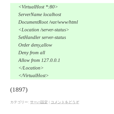
<VirtualHost *:80>
ServerName localhost
DocumentRoot /var/www/html
<Location /server-status>
SetHandler server-status
Order deny,allow
Deny from all
Allow from 127.0.0.1
</Location>
</VirtualHost>
(1897)
カテゴリー:
サーバ設定
|
コメントをどうぞ