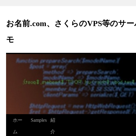
お名前.com、さくらのVPS等のサ
モ
ホー
Samples
紹
ム
介