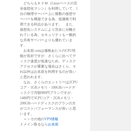
どちらもＫＶＭ（Linuxベースの完
全仮想化マシン）を利用していて、1
台の物理サーバー上に複数の仮想サ
ーバーを構築できる為、低価格で利
用できる利点があります。 また、
仮想化システムにより完全に分離さ
れている為、セキュリティも一般的
な共有サーバーよりも優れていま
す。
お名前.comは価格あたりのCPU性
能が良好ですが、さくらに比べてデ
ィスク速度が低速なため、ディスク
アクセスが重要な場合はさくら、そ
れ以外はお名前を利用するのが良い
と思われます。
なお、さくらのエントリーは2CPU
コア・1GBメモリ・100GBハードデ
ィスクで月額980円プランですが、
1480円で3CPUコア・2GBメモリ・
200GBハードディスクのプランの方
がコストパフォーマンスが良いと思
います。
＝＞その他の
VPS情報
ドメイン取るなら
お名前