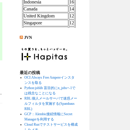
JVN
最近の投稿
OCI:Always Free Ampereインスタ
ンスを取る
Python:joblib 盲目的にn_jobs=-1で
は残念なことになる
→
RBL:個人メールサーバで迷惑メー
ルフィルタを実施する(Spamhaus
RBL)
GCP：Alembic接続情報にSecret
Managerを利用する
Cloud Runでテストサービスを構成
したメモ