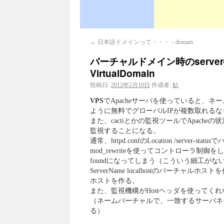
←
日本語ドメインって・・・ – domain
バーチャルドメイン時のserver-sta
VirtualDomain
投稿日:
2012年2月10日
作成者:
鮎
VPS
でApacheサーバを使っていると、
ように無料でグローバルIPが複数取れる
また、cactiとかの監視ツールでApacheの
監視することになる。
通常、httpd.confのLocation /se
mod_rewriteを使ってコントローラ制御をした
foundになってしまう（こういう細工が
ServerName localhostのバーチャ
ホストを作る。
また、監視機構がHostヘッダを使ってくれ
（ネームバーチャルで、一致するサーバネ
る）