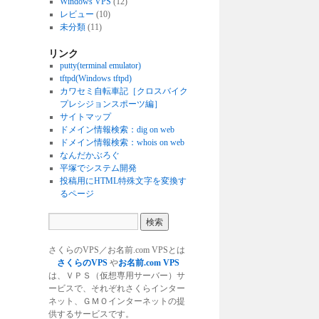
Windows VPS
(12)
レビュー
(10)
未分類
(11)
リンク
putty(terminal emulator)
tftpd(Windows tftpd)
カワセミ自転車記［クロスバイク
プレシジョンスポーツ編］
サイトマップ
ドメイン情報検索：dig on web
ドメイン情報検索：whois on web
なんだかぶろぐ
平塚でシステム開発
投稿用にHTML特殊文字を変換す
るページ
さくらのVPS／お名前.com VPSとは
さくらのVPS
や
お名前.com VPS
は、ＶＰＳ（仮想専用サーバー）サ
ービスで、それぞれさくらインター
ネット、ＧＭＯインターネットの提
供するサービスです。