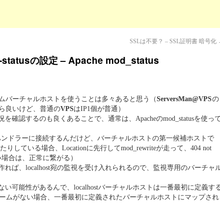
SSLは不要？ – SSL証明書 暗号化
tusの設定 – Apache mod_status
ネームバーチャルホストを使うことは多々あると思う（
ServersMan@VPS
の
なら良いけど、普通の
VPS
はIP1個が普通）
状況を確認するのも良くあることで、通常は、Apacheのmod_statusを使っ
rver-statusでハンドラーに接続するんだけど、バーチャルホストの第一候補ホストで
りしている場合、Locationに先行してmod_rewriteが走って、404 not
ない場合は、正常に繋がる）
ルホストを作れば、localhost宛の監視を受け入れられるので、監視専用のバーチャ
ない可能性があるんで、localhostバーチャルホストは一番最初に定義す
ームがない場合、一番最初に定義されたバーチャルホストにマップされ