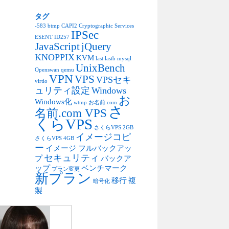
タグ
-583
btmp
CAPI2
Cryptographic Services
IPSec
ESENT
ID257
JavaScript
jQuery
KNOPPIX
KVM
last
lastb
mysql
UnixBench
Openswan
qemu
VPN
VPS
VPSセキ
virtio
ュリティ設定
Windows
お
Windows化
wtmp
お名前.com
さ
名前.com VPS
くらVPS
さくらVPS 2GB
イメージコピ
さくらVPS 4GB
ー
イメージ フルバックアッ
セキュリティ
プ
バックア
ップ
ベンチマーク
プラン変更
新プラン
移行
複
暗号化
製