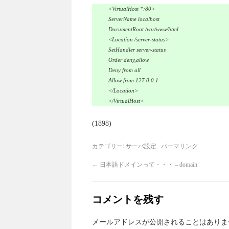
<VirtualHost *:80>
ServerName localhost
DocumentRoot /var/www/html
<Location /server-status>
SetHandler server-status
Order deny,allow
Deny from all
Allow from 127.0.0.1
</Location>
</VirtualHost>
(1898)
カテゴリー:
サーバ設定
パーマリンク
←
日本語ドメインって・・・ – domain
コメントを残す
メールアドレスが公開されることはありま