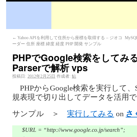
←
Yahoo APIを利用して住所から座標を取得する – ジオコ
MySQ
ーダー 住所 座標 緯度 経度 PHP 開発 サンプル
PHPでGoogle検索をしてみる –
Parserで解析 vps
投稿日:
2012年2月25日
作成者:
鮎
PHPからGoogle検索を実行して、Simp
規表現で切り出してデータを活用
サンプル ＞
実行してみる
on
さ
$URL = “http://www.google.co.jp/search”;