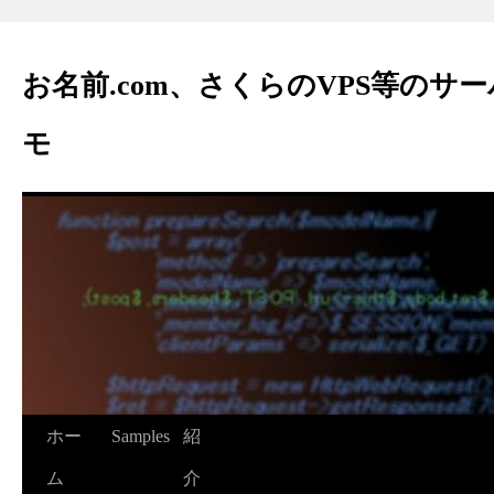
お名前.com、さくらのVPS等のサ
モ
ホー
Samples
紹
ム
介