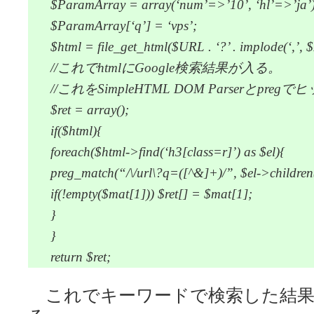
$ParamArray = array(‘num’=>’10’, ‘hl’=>’ja’)
$ParamArray[‘q’] = ‘vps’;
$html = file_get_html($URL . ‘?’ . implode(‘,’,
//これでhtmlにGoogle検索結果が入る。
//これをSimpleHTML DOM Parserとp
$ret = array();
if($html){
foreach($html->find(‘h3[class=r]’) as $el){
preg_match(“/\/url\?q=([^&]+)/”, $el->children
if(!empty($mat[1])) $ret[] = $mat[1];
}
}
return $ret;
これでキーワードで検索した結果