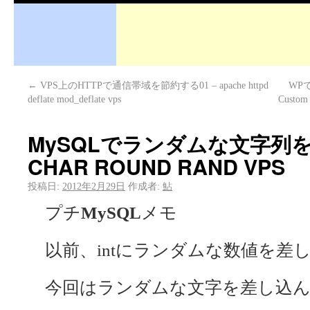
←
VPS上のHTTPで通信帯域を節約する01 – apache httpd
WP
deflate mod_deflate vps
Custo
MySQLでランダムな文字列を差
CHAR ROUND RAND VPS
投稿日:
2012年2月29日
作成者:
鮎
プチ
MySQL
メモ
以前、intにランダムな数値を差
今回はランダムな文字を差し込ん