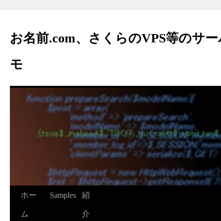
お名前.com、さくらのVPS等のサ
モ
ホー
Samples
紹
ム
介