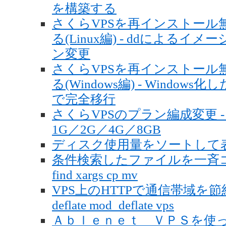
を構築する
さくらVPSを再インストール
る(Linux編) - ddによる
ン変更
さくらVPSを再インストール
る(Windows編) - Window
で完全移行
さくらVPSのプラン編成変更 
1G／2G／4G／8GB
ディスク使用量をソートして表示する
条件検索したファイルを一斉コピー・
find xargs cp mv
VPS上のHTTPで通信帯域を節約する01
deflate mod_deflate vps
Ａｂｌｅｎｅｔ ＶＰＳを使ってみた 