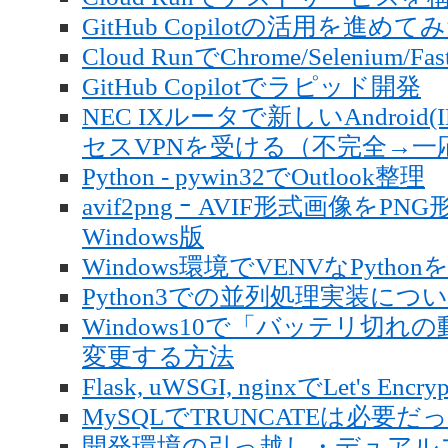
GitHub Copilotの活用を進めて
Cloud RunでChrome/Selenium
GitHub Copilotでラピッド開発
NEC IXルータで新しいAndroi
セスVPNを受ける（不完全→一
Python - pywin32でOutlook整理
avif2png ｰ AVIF形式画像を
Windows版
Windows環境でVENVなPyth
Python3での並列処理実装につ
Windows10で「バッテリ切
変更する方法
Flask, uWSGI, nginxでLet's 
MySQLでTRUNCATEは必要だ
開発環境の引っ越し・デュアル