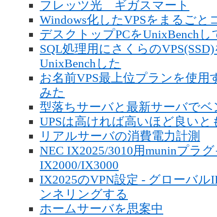
フレッツ光 ギガスマート
Windows化したVPSをまるごと
デスクトップPCをUnixBench
SQL処理用にさくらのVPS(SS
UnixBenchした
お名前VPS最上位プランを使用する
みた
型落ちサーバと最新サーバでベ
UPSは高ければ高いほど良いと
リアルサーバの消費電力計測
NEC IX2025/3010用muninプ
IX2000/IX3000
IX2025のVPN設定 - グロー
ンネリングする
ホームサーバを思案中