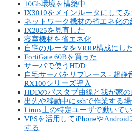
10Gb環境を構築中
IX3010をメインルータにして
ネットワーク機材の省エネ化の
IX2025を見直した
寝室機材を省エネ化
自宅のルータをVRRP構成にした - RT
FortiGate 60Bを買った
サーバで使うHDD
自宅サーバをリプレース - 超
RX100シリーズ導入
HDDのバスタブ曲線と我が家の
出先や移動中にsshで作業する場合
Linux上の特定ユーザで動い
VPSを活用してiPhoneやAndro
する