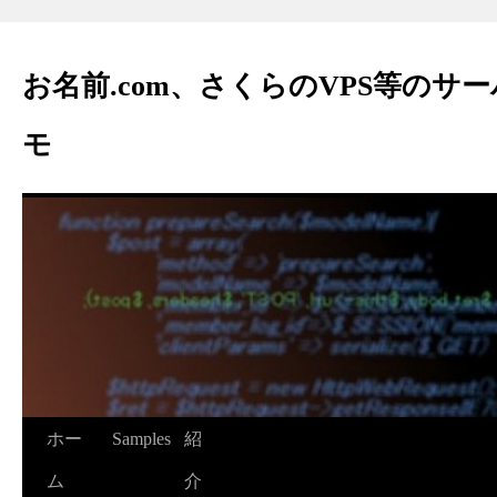
お名前.com、さくらのVPS等のサ
モ
ホー
Samples
紹
ム
介