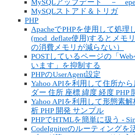
MySQLアップデート － epel
MySQLストアド＆トリガ
PHP
ApacheでPHPを使用して
(mod_deflate使用)すると
の消費メモリが減らない）
POSTしているページの「W
います」を抑制する
PHPのUserAgent設定
Yahoo APIを利用して住所か
ダー 住所 座標 緯度 経度 PHP
Yahoo APIを利用して形態素解
析 PHP 開発 サンプル
PHPでHTMLを簡単に扱う - Simpl
CodeIgniterのルーティングを活