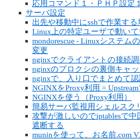
応用コマンド１・ＰＨＰ設定
サーバ設定
出先や移動中にsshで作業する場
Linux上の特定ユーザで動
mondorescue - Linu
変更
nginxでクライアントの接続
nginxのプロクシの裏側キャ
nginxで、入り口でまとめて
NGINXをProxy利用 = Upstrea
NGINXを使う（Proxy利用）
簡易サーバ監視用シェルスク
攻撃が激しいのでiptables
遮断する
muninを使って、お名前.com