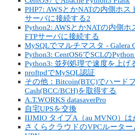
CentOS7でApache Python3 Flask
PHP7: AWSとかNATの内側ホス
サーバに接続する2
Python2: AWSとかNATの内側
FTPサーバに接続する
MySQLでマルチマスタ - Galera Cl
Python3: CentOS6でSCLのPython
Python3: 並列処理で速度を上げる J
proftpdでMySQL認証
その他：Bitcoin(BTC)でハードフ
Cash(BCC/BCH)を取得する
A.T.WORKS datasaverPro
自宅UPSを交換
IIJMIO タイプA（au MVN
さくらクラウドのVPCルーターとN