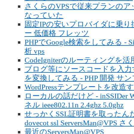
さくらのVPSで従来プランの
なっていた
固定IPの安いプロバイダに乗り換え
ー 低価格 フレッツ
PHPでGoogle検索をしてみる - Sim
析 vps
CodeIgniterのルーティングを活用
ブログ等にソースコードを入力
を変換してみる - PHP 開発 サ
WordPressテンプレートを改造する -
ローカルの話だけど - inSSIDer 
ネル ieee802.11n 2.4ghz 5.0ghz
せっかくSSL証明書を取ったんだか
dovecot ssl ServersMan@VPS
最近のServersMan@VPS