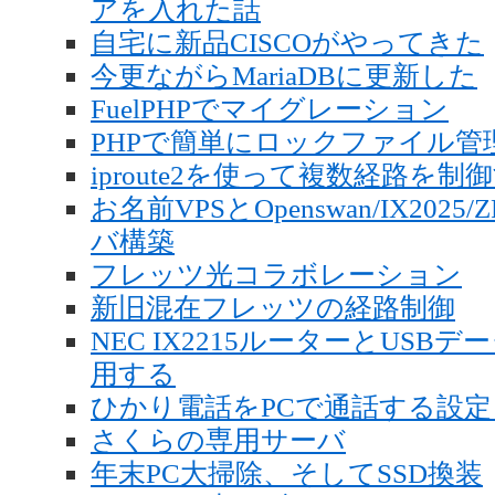
アを入れた話
自宅に新品CISCOがやってきた
今更ながらMariaDBに更新した
FuelPHPでマイグレーション
PHPで簡単にロックファイル管
iproute2を使って複数経路を制
お名前VPSとOpenswan/IX20
バ構築
フレッツ光コラボレーション
新旧混在フレッツの経路制御
NEC IX2215ルーターとUSBデ
用する
ひかり電話をPCで通話する設定 - 
さくらの専用サーバ
年末PC大掃除、そしてSSD換装