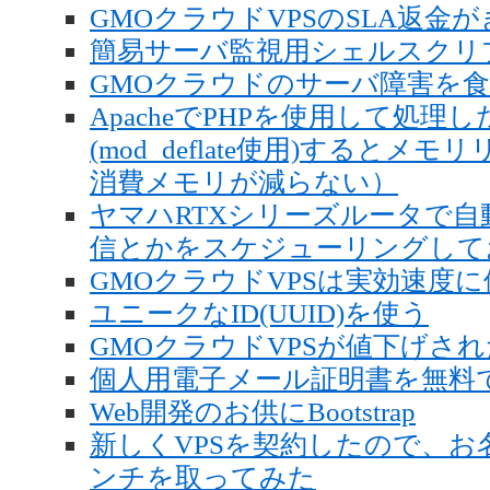
GMOクラウドVPSのSLA返金が
簡易サーバ監視用シェルスクリ
GMOクラウドのサーバ障害を
ApacheでPHPを使用して処
(mod_deflate使用)すると
消費メモリが減らない）
ヤマハRTXシリーズルータで
信とかをスケジューリングしておく 
GMOクラウドVPSは実効速度
ユニークなID(UUID)を使う
GMOクラウドVPSが値下げされ
個人用電子メール証明書を無料
Web開発のお供にBootstrap
新しくVPSを契約したので、お名
ンチを取ってみた