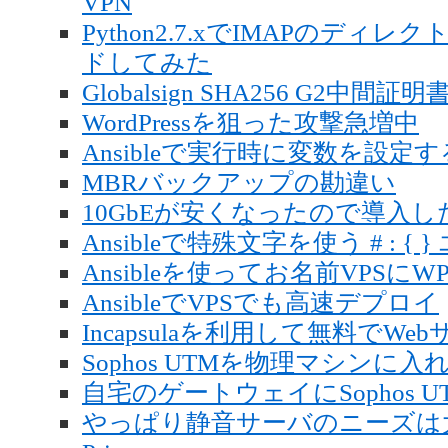
VPN
Python2.7.xでIMAPのディ
ドしてみた
Globalsign SHA256 G2
WordPressを狙った攻撃急増中
Ansibleで実行時に変数を設定す
MBRバックアップの勘違い
10GbEが安くなったので導入し
Ansibleで特殊文字を使う # : {
Ansibleを使ってお名前VPSに
AnsibleでVPSでも高速デプロイ
Incapsulaを利用して無料でW
Sophos UTMを物理マシンに入
自宅のゲートウェイにSophos UTM 
やっぱり静音サーバのニーズは大きいよ