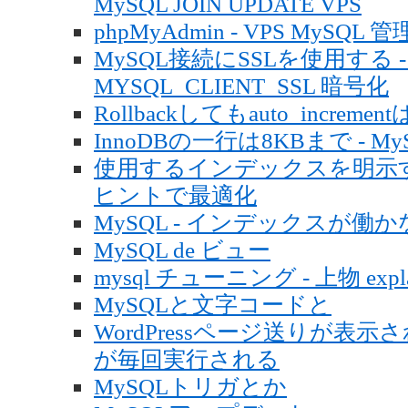
MySQL JOIN UPDATE VPS
phpMyAdmin - VPS MySQL 管理 c
MySQL接続にSSLを使用する - PHP
MYSQL_CLIENT_SSL 暗号化
Rollbackしてもauto_increme
InnoDBの一行は8KBまで - My
使用するインデックスを明示する
ヒントで最適化
MySQL - インデックスが働かない /
MySQL de ビュー
mysql チューニング - 上物 explai
MySQLと文字コードと
WordPressページ送りが表示され
が毎回実行される
MySQLトリガとか