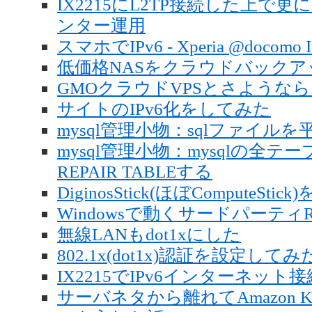
IX2215にL2TP接続した上で更
ンター運用
スマホでIPv6 - Xperia @docom
低価格NASをクラウドバックア
GMOクラウドVPSとさような
サイトのIPv6化をしてみた
mysql管理小物：sqlファイル
mysql管理小物：mysqlの全テーブ
REPAIR TABLEする
DiginosStick(ほぼComputeStic
Windowsで動くサードパーティ
無線LANもdot1xにした
802.1x(dot1x)認証を設定してみ
IX2215でIPv6インターネッ
サーバネタから離れてAmazon Kindle