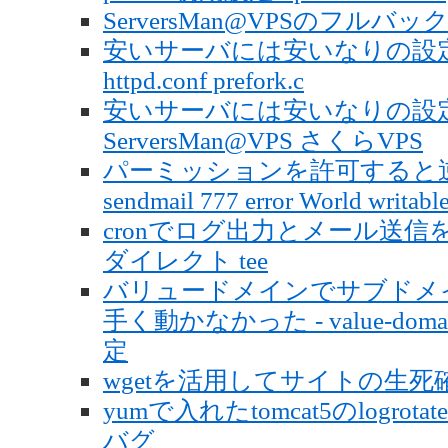
ServersMan@VPSのフルバックア
安いサーバには安いなりの設定を 
httpd.conf prefork.c
安いサーバには安いなりの設定を
ServersMan@VPS さくらVPS
パーミッションを許可すると逆
sendmail 777 error World writable
cronでログ出力とメール送信を
ダイレクト tee
バリュードメインでサブドメ
手く動かなかった - value-doma
定
wgetを活用してサイトの生死確認
yumで入れたtomcat5のlogrotate
バグ