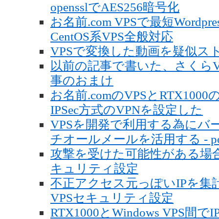
opensslでAES256暗号化
お名前.com VPSで最短Wordpr
CentOS系VPS全般対応
VPSで変換した動画を疑似ス
以前の記事で書いた、さくらVP
事のおまけ
お名前.comのVPSとRTX1000
IPSec方式のVPNを設定した
VPSを開発で利用する為にバ
チオールメールを活用する - post
攻撃を受けた可能性がある場合に
キュリティ設定
不正アクセス元っぽいIPを集計する
VPSセキュリティ設定
RTX1000とWindows VPS間