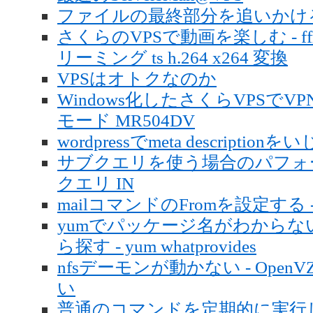
ファイルの最終部分を追いかける - 
さくらのVPSで動画を楽しむ - f
リーミング ts h.264 x264 変換
VPSはオトクなのか
Windows化したさくらVPSでVPN
モード MR504DV
wordpressでmeta descriptionを
サブクエリを使う場合のパフォーマ
クエリ IN
mailコマンドのFromを設定する - from
yumでパッケージ名がわから
ら探す - yum whatprovides
nfsデーモンが動かない - OpenVZ
い
普通のコマンドを定期的に実行して結