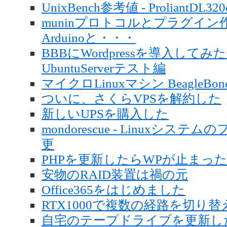
UnixBench参考値 - ProliantDL320
muninプロトコルとプラグイン作成
Arduinoと・・・
BBBにWordpressを導入してみた - B
UbuntuServerテスト編
マイクロLinuxマシン BeagleBon
ついに、さくらVPSを解約した
新しいUPSを購入した
mondorescue - Linux
更
PHPを更新したらWPが止まっ
安物のRAID装置は禍の元
Office365をはじめました
RTX1000で複数の経路を切り替
自宅のテープドライブを更新し