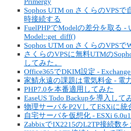
Primergy
Sophos UTM on さくらのVP
時接続する
FuelPHPでModelの差分を取
Model::get_diff()
Sophos UTM on さくらのVPS
さくらのVPSに無料UTMのSophos 
してみた。
Office365でDKIM設定 - Exchang
家鯖永遠の課題は電気料金 - 
PHP7.0を本番適用してみた
EaseUS Todo Backupを導入し
物理サーバをP2VしてESXiに統
自宅サーバを仮想化 - ESXi 6.0u1
ZabbixでIX2215のL2TP接続