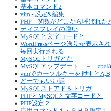
基本コマンド2
vim - 設定&編集
PHP 関数がどこから呼ばれた
ディスプレイの違い
MySQLと文字コードと
WordPressページ送りが表示されな
毎回実行される
MySQLトリガとか
MySQLアップデート － epel/
vimでカーソルキーを押すとA,B
どーでもいい話
MySQLストアド＆トリガ
PHPとMySQLと文字コードと
PHP設定２
応用コマンド１・ＰＨＰ設定１