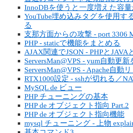
InnoDBを使うと一度増えた容量が
YouTube埋め込みタグを使用する
る
支那方面からの攻撃 - port 3306 
PHP - staticで機能をまとめる
AJAX関連でJSON - PHPとJAVA
ServersMan@VPS - yum自
ServersMan@VPS - Apache自動リロ
RTX1000設定 - sshが切れる
MySQL de ビュー
PHP チューニングの基本
PHP de オブジェクト指向 Part.2
PHP de オブジェクト指向機能
mysql チューニング - 上物 explain 
基本コマンド3