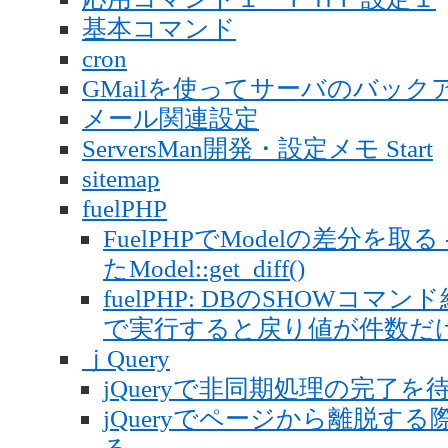
基本コマンド
cron
GMailを使ってサーバのバッ
メール関連設定
ServersMan開発・設定メモ Start
sitemap
fuelPHP
FuelPHPでModelの差分を
たModel::get_diff()
fuelPHP: DBのSHOWコマン
で実行すると戻り値が件数だ
ｊQuery
jQueryで非同期処理の完了を待つ（jQ
jQueryでページから離脱す