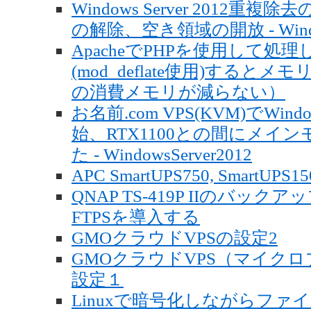
Windows Server 2012重
の解除、空き領域の開放 - Window
ApacheでPHPを使用して
(mod_deflate使用)すると
の消費メモリが減らない）
お名前.com VPS(KVM)でWindo
始、RTX1100との間にメインモ
た - WindowsServer2012
APC SmartUPS750, Smar
QNAP TS-419P IIのバック
FTPSを導入する
GMOクラウドVPSの設定2
GMOクラウドVPS（マイクロプ
設定１
Linuxで暗号化しながらファ